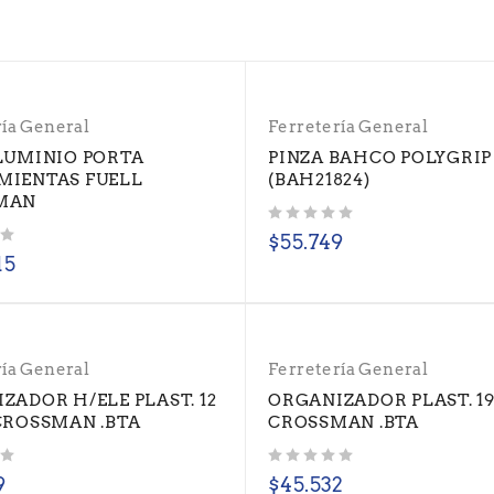
ría General
Ferretería General
LUMINIO PORTA
PINZA BAHCO POLYGRIP
MIENTAS FUELL
(BAH21824)
MAN
Valorado con
de 5
$
55.749
15
ría General
Ferretería General
ZADOR H/ELE PLAST. 12
ORGANIZADOR PLAST. 19
CROSSMAN .BTA
CROSSMAN .BTA
Valorado con
de 5
9
$
45.532