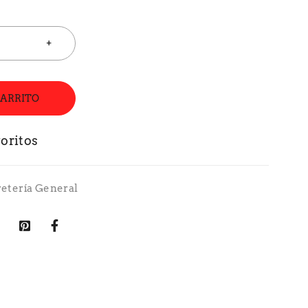
CARRITO
retería General