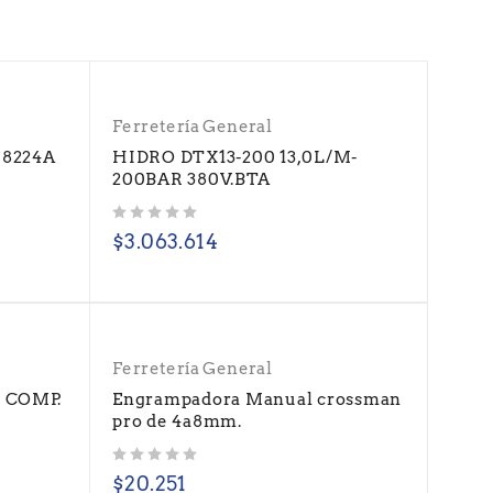
Ferretería General
 8224A
HIDRO DTX13-200 13,0L/M-
200BAR 380V.BTA
Valorado con
de 5
$
3.063.614
Ferretería General
 COMP.
Engrampadora Manual crossman
pro de 4a8mm.
Valorado con
de 5
$
20.251