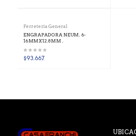
Ferretería General
ENGRAPADORA NEUM. 6-
16MMX12.8MM .
Valorado con
de 5
$
93.667
UBICA