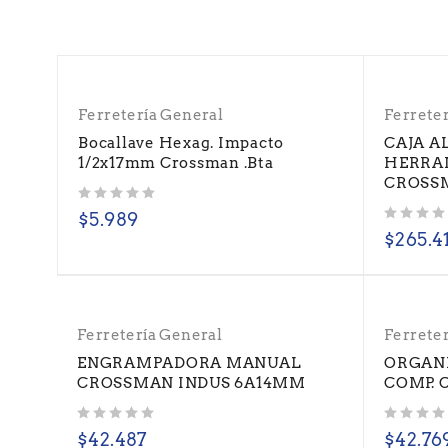
Ferretería General
Ferrete
Bocallave Hexag. Impacto
CAJA A
1/2x17mm Crossman .Bta
HERRA
CROSS
Valorado con
de 5
$
5.989
Valorado con
de 5
$
265.4
Ferretería General
Ferrete
ENGRAMPADORA MANUAL
ORGANI
CROSSMAN INDUS 6A14MM
COMP. 
Valorado con
de 5
Valorado con
de 5
$
42.487
$
42.76