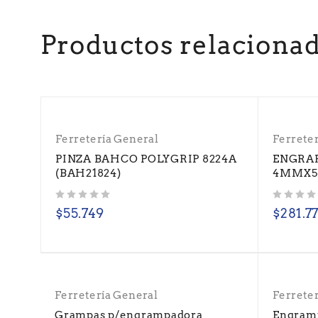
Productos relaciona
Ferretería General
Ferrete
PINZA BAHCO POLYGRIP 8224A
ENGRAP
(BAH21824)
4MMX5
Valorado con
de 5
Valorado con
de 5
$
55.749
$
281.7
Ferretería General
Ferrete
Grampas p/engrampadora
Engram