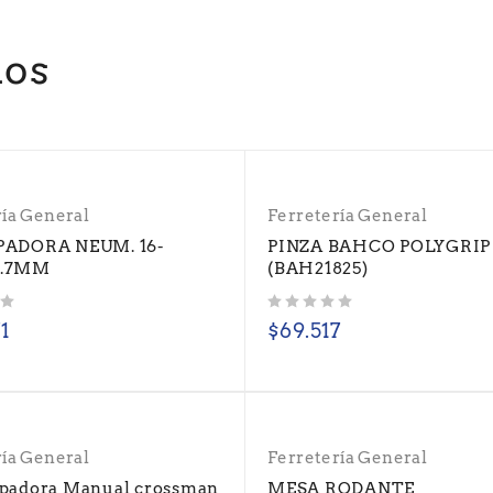
dos
ría General
Ferretería General
ADORA NEUM. 16-
PINZA BAHCO POLYGRIP
.7MM
(BAH21825)
Valorado con
de 5
71
$
69.517
ría General
Ferretería General
padora Manual crossman
MESA RODANTE