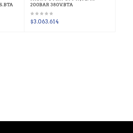
S.BTA
200BAR 380V.BTA
Valorado con
de 5
$
3.063.614