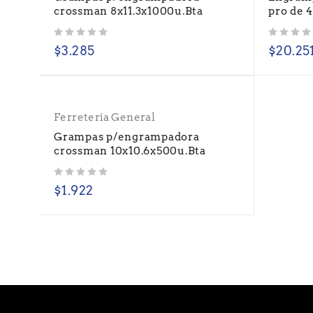
crossman 8x11.3x1000u.Bta
pro de 
Valorado con
de 5
Valorado con
de 5
$
3.285
$
20.25
Ferretería General
Grampas p/engrampadora
crossman 10x10.6x500u.Bta
Valorado con
de 5
$
1.922