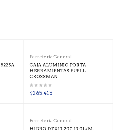
Ferretería General
 8225A
CAJA ALUMINIO PORTA
HERRAMIENTAS FUELL
CROSSMAN
Valorado con
de 5
$
265.415
Ferretería General
HIDRO DTX13-200 13,0L/M-