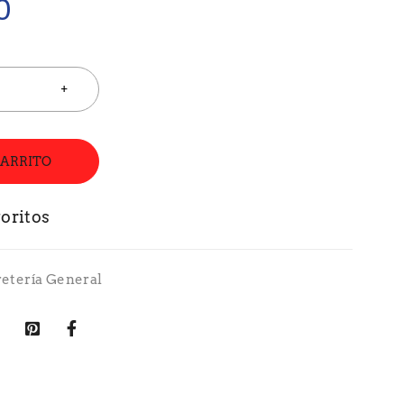
0
CARRITO
retería General