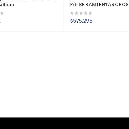
4a8mm.
P/HERRAMIENTAS CROS
Valorado con
de 5
1
$
575.295