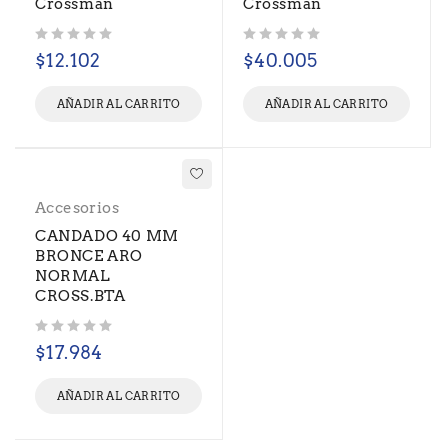
Crossman
Crossman
Valorado con
de 5
Valorado con
de 5
$
12.102
$
40.005
AÑADIR AL CARRITO
AÑADIR AL CARRITO
Accesorios
CANDADO 40 MM
BRONCE ARO
NORMAL
CROSS.BTA
Valorado con
de 5
$
17.984
AÑADIR AL CARRITO