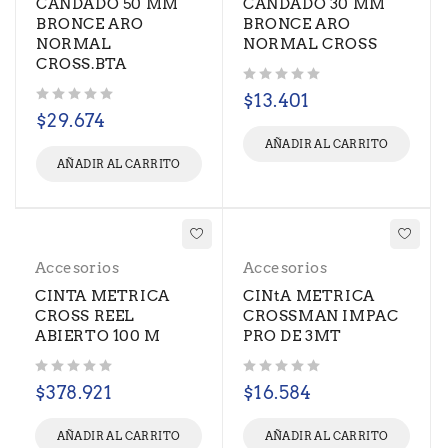
CANDADO 50 MM
CANDADO 30 MM
BRONCE ARO
BRONCE ARO
NORMAL
NORMAL CROSS
CROSS.BTA
Valorado con
de 5
$
13.401
Valorado con
de 5
$
29.674
AÑADIR AL CARRITO
AÑADIR AL CARRITO
Accesorios
Accesorios
CINTA METRICA
CINtA METRICA
CROSS REEL
CROSSMAN IMPAC
ABIERTO 100 M
PRO DE 3MT
Valorado con
de 5
Valorado con
de 5
$
378.921
$
16.584
AÑADIR AL CARRITO
AÑADIR AL CARRITO