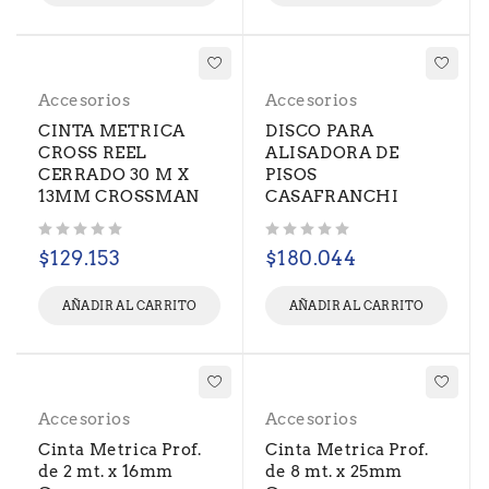
Accesorios
Accesorios
CINTA METRICA
DISCO PARA
CROSS REEL
ALISADORA DE
CERRADO 30 M X
PISOS
13MM CROSSMAN
CASAFRANCHI
Valorado con
de 5
Valorado con
de 5
$
129.153
$
180.044
AÑADIR AL CARRITO
AÑADIR AL CARRITO
Accesorios
Accesorios
Cinta Metrica Prof.
Cinta Metrica Prof.
de 2 mt. x 16mm
de 8 mt. x 25mm