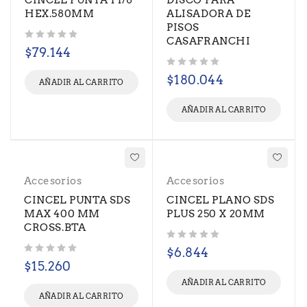
CINCEL PUNTA 1 1/8"
DISCO PARA
HEX.580MM
ALISADORA DE
PISOS
CASAFRANCHI
Valorado con
de 5
$
79.144
Valorado con
de 5
$
180.044
AÑADIR AL CARRITO
AÑADIR AL CARRITO
Accesorios
Accesorios
CINCEL PUNTA SDS
CINCEL PLANO SDS
MAX 400 MM
PLUS 250 X 20MM
CROSS.BTA
Valorado con
de 5
$
6.844
Valorado con
de 5
$
15.260
AÑADIR AL CARRITO
AÑADIR AL CARRITO