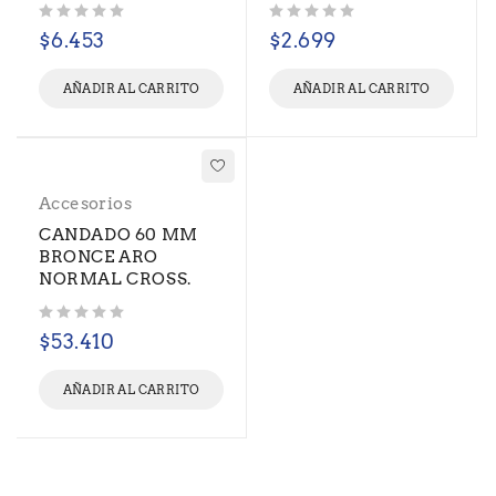
Valorado con
de 5
Valorado con
de 5
$
6.453
$
2.699
AÑADIR AL CARRITO
AÑADIR AL CARRITO
Accesorios
CANDADO 60 MM
BRONCE ARO
NORMAL CROSS.
Valorado con
de 5
$
53.410
AÑADIR AL CARRITO