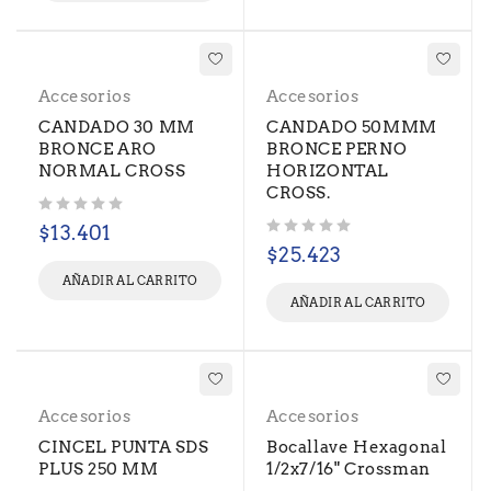
Accesorios
Accesorios
CANDADO 30 MM
CANDADO 50MMM
BRONCE ARO
BRONCE PERNO
NORMAL CROSS
HORIZONTAL
CROSS.
Valorado con
de 5
$
13.401
Valorado con
de 5
$
25.423
AÑADIR AL CARRITO
AÑADIR AL CARRITO
Accesorios
Accesorios
CINCEL PUNTA SDS
Bocallave Hexagonal
PLUS 250 MM
1/2x7/16" Crossman