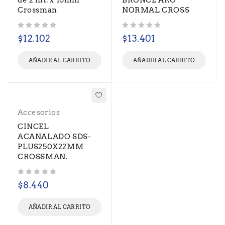
de 2 mt. x 16mm
BRONCE ARO
Crossman
NORMAL CROSS
Valorado con
de 5
Valorado con
de 5
$
12.102
$
13.401
AÑADIR AL CARRITO
AÑADIR AL CARRITO
Accesorios
CINCEL
ACANALADO SDS-
PLUS250X22MM
CROSSMAN.
Valorado con
de 5
$
8.440
AÑADIR AL CARRITO