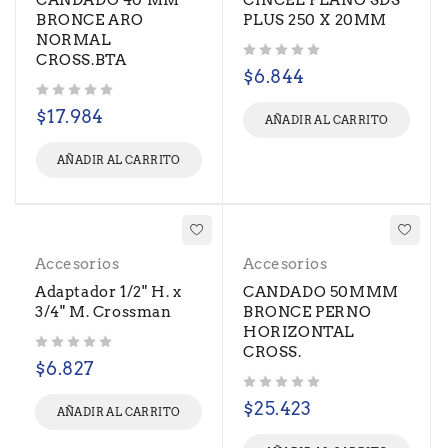
CANDADO 40 MM
CINCEL PLANO SDS
BRONCE ARO
PLUS 250 X 20MM
NORMAL
CROSS.BTA
Valorado con
de 5
$
6.844
Valorado con
de 5
$
17.984
AÑADIR AL CARRITO
AÑADIR AL CARRITO
Accesorios
Accesorios
Adaptador 1/2" H. x
CANDADO 50MMM
3/4" M. Crossman
BRONCE PERNO
HORIZONTAL
CROSS.
Valorado con
de 5
$
6.827
Valorado con
de 5
$
25.423
AÑADIR AL CARRITO