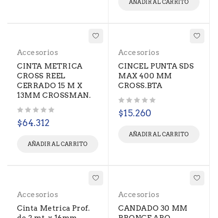
AÑADIR AL CARRITO
Accesorios
Accesorios
CINTA METRICA
CINCEL PUNTA SDS
CROSS REEL
MAX 400 MM
CERRADO 15 M X
CROSS.BTA
13MM CROSSMAN.
Valorado con
de 5
$
15.260
Valorado con
de 5
$
64.312
AÑADIR AL CARRITO
AÑADIR AL CARRITO
Accesorios
Accesorios
Cinta Metrica Prof.
CANDADO 30 MM