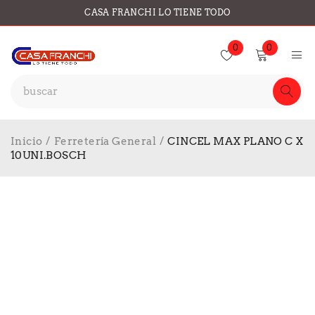
CASA FRANCHI LO TIENE TODO
0
0
Inicio
/
Ferretería General
/
CINCEL MAX PLANO C X
10UNI.BOSCH