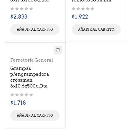
6x11.3x1000u.Bta
10x10.6x500u.Bta
Valorado con
de 5
Valorado con
de 5
$
2.833
$
1.922
AÑADIR AL CARRITO
AÑADIR AL CARRITO
Ferretería General
Grampas
p/engrampadora
crossman
6x10.6x500u.Bta
Valorado con
de 5
$
1.718
AÑADIR AL CARRITO