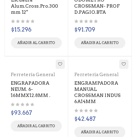
Escuadra
ODOMETRO
Alum.Cross.Pro.300
CROSSMAN- PROF
mm 12"
D.PAGIO.BTA
Valorado con
de 5
Valorado con
de 5
$
15.296
$
91.709
AÑADIR AL CARRITO
AÑADIR AL CARRITO
Ferretería General
Ferretería General
ENGRAPADORA
ENGRAMPADORA
NEUM. 6-
MANUAL
16MMX12.8MM .
CROSSMAN INDUS
6A14MM
Valorado con
de 5
$
93.667
Valorado con
de 5
$
42.487
AÑADIR AL CARRITO
AÑADIR AL CARRITO