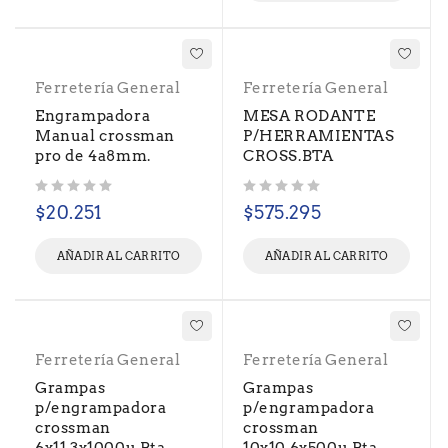
Ferretería General
Ferretería General
Engrampadora
MESA RODANTE
Manual crossman
P/HERRAMIENTAS
pro de 4a8mm.
CROSS.BTA
Valorado con
de 5
Valorado con
de 5
$
20.251
$
575.295
AÑADIR AL CARRITO
AÑADIR AL CARRITO
Ferretería General
Ferretería General
Grampas
Grampas
p/engrampadora
p/engrampadora
crossman
crossman