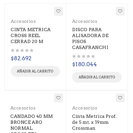
Accesorios
Accesorios
CINTA METRICA
DISCO PARA
CROSS REEL
ALISADORA DE
CERRAD 20 M
PISOS
CASAFRANCHI
Valorado con
de 5
$
82.692
Valorado con
de 5
$
180.044
AÑADIR AL CARRITO
AÑADIR AL CARRITO
Accesorios
Accesorios
CANDADO 40 MM
Cinta Metrica Prof.
BRONCE ARO
de 5 mt. x 19mm
NORMAL
Crossman