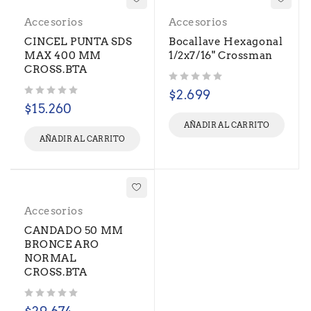
Accesorios
Accesorios
CINCEL PUNTA SDS
Bocallave Hexagonal
MAX 400 MM
1/2x7/16" Crossman
CROSS.BTA
Valorado con
de 5
$
2.699
Valorado con
de 5
$
15.260
AÑADIR AL CARRITO
AÑADIR AL CARRITO
Accesorios
CANDADO 50 MM
BRONCE ARO
NORMAL
CROSS.BTA
Valorado con
de 5