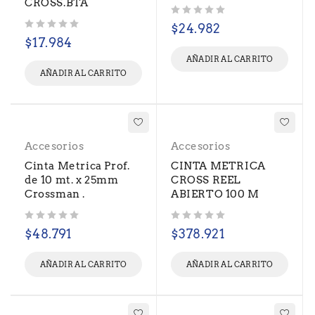
CROSS.BTA
Valorado con
de 5
$
24.982
Valorado con
de 5
$
17.984
AÑADIR AL CARRITO
AÑADIR AL CARRITO
Accesorios
Accesorios
Cinta Metrica Prof.
CINTA METRICA
de 10 mt. x 25mm
CROSS REEL
Crossman .
ABIERTO 100 M
Valorado con
de 5
Valorado con
de 5
$
48.791
$
378.921
AÑADIR AL CARRITO
AÑADIR AL CARRITO