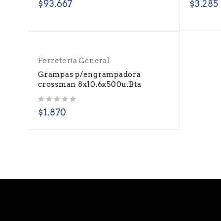
$
93.667
$
3.285
Ferretería General
Grampas p/engrampadora
crossman 8x10.6x500u.Bta
Valorado con
de 5
$
1.870