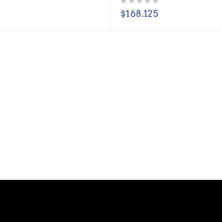
Valorado con
de 5
$
168.125