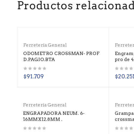
Productos relaciona
Ferretería General
Ferrete
ODOMETRO CROSSMAN- PROF
Engram
D.PAGIO.BTA
pro de 
Valorado con
de 5
Valorado con
de 5
$
91.709
$
20.25
Ferretería General
Ferrete
ENGRAPADORA NEUM. 6-
Grampa
16MMX12.8MM .
crossma
Valorado con
de 5
Valorado con
de 5