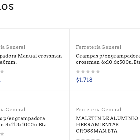
dos
ría General
Ferretería General
padora Manual crossman
Grampas p/engrampador
4a8mm.
crossman 6x10.6x500u.Bt
Valorado con
de 5
1
$
1.718
ría General
Ferretería General
s p/engrampadora
MALETIN DE ALUMINIO
n 8x11.3x1000u.Bta
HERRAMIENTAS
CROSSMAN.BTA