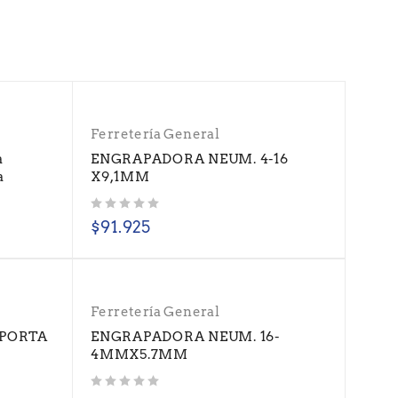
Ferretería General
a
ENGRAPADORA NEUM. 4-16
a
X9,1MM
Valorado con
de 5
$
91.925
Ferretería General
 PORTA
ENGRAPADORA NEUM. 16-
4MMX5.7MM
Valorado con
de 5