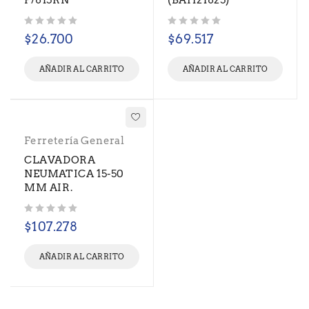
P/815RN
(BAH21825)
Valorado con
de 5
Valorado con
de 5
$
26.700
$
69.517
AÑADIR AL CARRITO
AÑADIR AL CARRITO
Ferretería General
CLAVADORA
NEUMATICA 15-50
MM AIR.
Valorado con
de 5
$
107.278
AÑADIR AL CARRITO