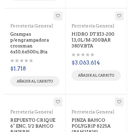
Ferretería General
Ferretería General
Grampas
HIDRO DTX13-200
p/engrampadora
13,0L/M-200BAR
crossman
380V.BTA
6x10.6x500u.Bta
Valorado con
de 5
$
3.063.614
Valorado con
de 5
$
1.718
AÑADIR AL CARRITO
AÑADIR AL CARRITO
Ferretería General
Ferretería General
REPUESTO CRIQUE
PINZA BAHCO
6° ENC. 1/2 BAHCO
POLYGRIP 8225A