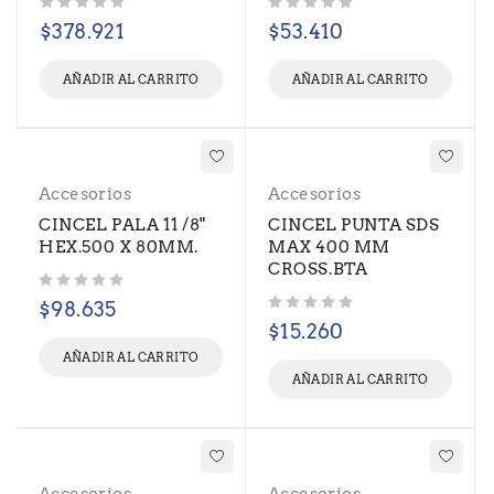
Valorado con
de 5
Valorado con
de 5
$
378.921
$
53.410
AÑADIR AL CARRITO
AÑADIR AL CARRITO
Accesorios
Accesorios
CINCEL PALA 11 /8"
CINCEL PUNTA SDS
HEX.500 X 80MM.
MAX 400 MM
CROSS.BTA
Valorado con
de 5
$
98.635
Valorado con
de 5
$
15.260
AÑADIR AL CARRITO
AÑADIR AL CARRITO