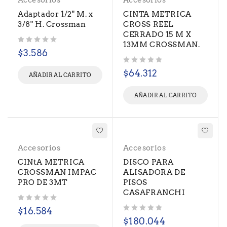
Accesorios
Accesorios
Adaptador 1/2" M. x
CINTA METRICA
3/8" H. Crossman
CROSS REEL
CERRADO 15 M X
13MM CROSSMAN.
Valorado con
de 5
$
3.586
Valorado con
de 5
$
64.312
AÑADIR AL CARRITO
AÑADIR AL CARRITO
Accesorios
Accesorios
CINtA METRICA
DISCO PARA
CROSSMAN IMPAC
ALISADORA DE
PRO DE 3MT
PISOS
CASAFRANCHI
Valorado con
de 5
$
16.584
Valorado con
de 5
$
180.044