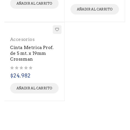
AÑADIR AL CARRITO
AÑADIR AL CARRITO
Accesorios
Cinta Metrica Prof.
de 5 mt. x 19mm
Crossman
Valorado con
de 5
$
24.982
AÑADIR AL CARRITO