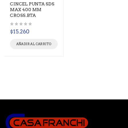
CINCEL PUNTA SDS
MAX 400 MM
CROSS.BTA
Valorado con
de 5
$
15.260
AÑADIR AL CARRITO