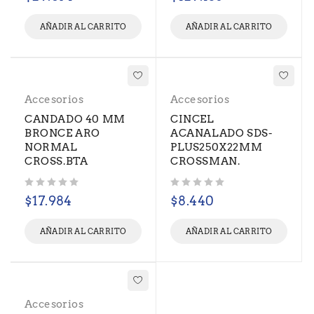
AÑADIR AL CARRITO
AÑADIR AL CARRITO
Accesorios
Accesorios
CANDADO 40 MM
CINCEL
BRONCE ARO
ACANALADO SDS-
NORMAL
PLUS250X22MM
CROSS.BTA
CROSSMAN.
Valorado con
de 5
Valorado con
de 5
$
17.984
$
8.440
AÑADIR AL CARRITO
AÑADIR AL CARRITO
Accesorios