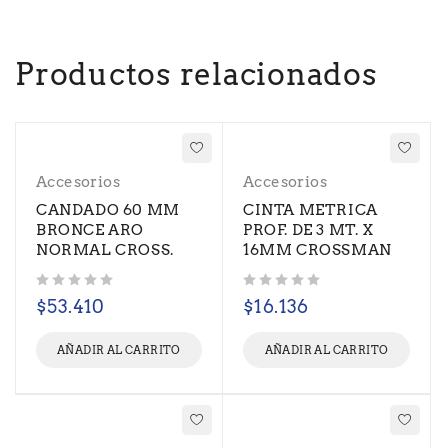
Productos relacionados
Accesorios
Accesorios
CANDADO 60 MM
CINTA METRICA
BRONCE ARO
PROF. DE 3 MT. X
NORMAL CROSS.
16MM CROSSMAN
Valorado con
de 5
Valorado con
de 5
$
53.410
$
16.136
AÑADIR AL CARRITO
AÑADIR AL CARRITO