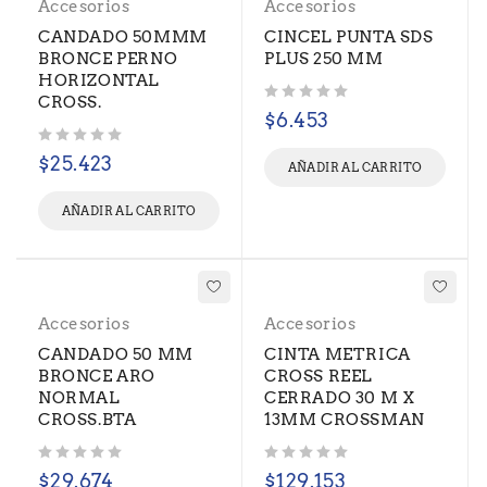
Accesorios
Accesorios
CANDADO 50MMM
CINCEL PUNTA SDS
BRONCE PERNO
PLUS 250 MM
HORIZONTAL
CROSS.
Valorado con
de 5
$
6.453
Valorado con
de 5
$
25.423
AÑADIR AL CARRITO
AÑADIR AL CARRITO
Accesorios
Accesorios
CANDADO 50 MM
CINTA METRICA
BRONCE ARO
CROSS REEL
NORMAL
CERRADO 30 M X
CROSS.BTA
13MM CROSSMAN
Valorado con
de 5
Valorado con
de 5
$
29.674
$
129.153