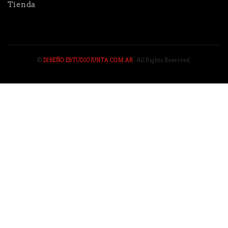
Tienda
©
DISEÑO ESTUDIOJUNTA.COM.AR
. All Rights Reserved.