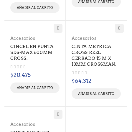
AÑADIR AL CARRITO
AÑADIR AL CARRITO
Accesorios
Accesorios
CINCEL EN PUNTA
CINTA METRICA
SDS-MAX 600MM
CROSS REEL
CROSS.
CERRADO 15 M X
13MM CROSSMAN.
Valorado con
de 5
$
20.475
Valorado con
de 5
$
64.312
AÑADIR AL CARRITO
AÑADIR AL CARRITO
Accesorios