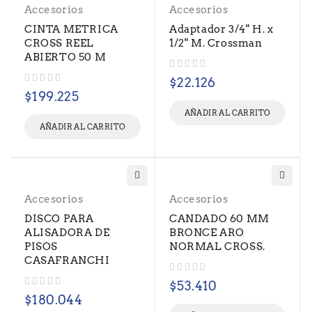
Accesorios
Accesorios
CINTA METRICA
Adaptador 3/4" H. x
CROSS REEL
1/2" M. Crossman
ABIERTO 50 M
Valorado con
de 5
$
22.126
Valorado con
de 5
$
199.225
AÑADIR AL CARRITO
AÑADIR AL CARRITO
Accesorios
Accesorios
DISCO PARA
CANDADO 60 MM
ALISADORA DE
BRONCE ARO
PISOS
NORMAL CROSS.
CASAFRANCHI
Valorado con
de 5
$
53.410
Valorado con
de 5
$
180.044