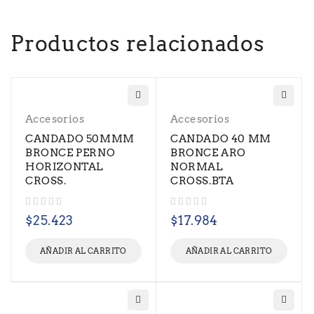
Productos relacionados
Accesorios
Accesorios
CANDADO 50MMM
CANDADO 40 MM
BRONCE PERNO
BRONCE ARO
HORIZONTAL
NORMAL
CROSS.
CROSS.BTA
Valorado con
de 5
Valorado con
de 5
$
25.423
$
17.984
AÑADIR AL CARRITO
AÑADIR AL CARRITO