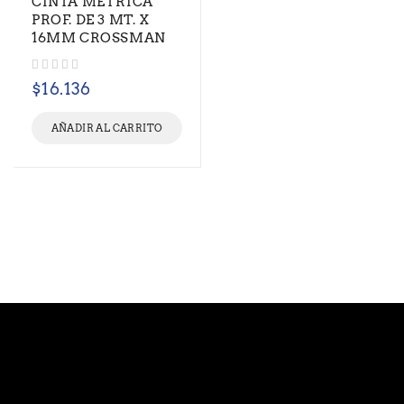
CINTA METRICA
PROF. DE 3 MT. X
16MM CROSSMAN
Valorado con
de 5
$
16.136
AÑADIR AL CARRITO