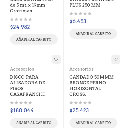
de 5 mt. x 19mm
PLUS 250 MM
Crossman
Valorado con
de 5
$
6.453
Valorado con
de 5
$
24.982
AÑADIR AL CARRITO
AÑADIR AL CARRITO
Accesorios
Accesorios
DISCO PARA
CANDADO 50MMM
ALISADORA DE
BRONCE PERNO
PISOS
HORIZONTAL
CASAFRANCHI
CROSS.
Valorado con
de 5
Valorado con
de 5
$
180.044
$
25.423
AÑADIR AL CARRITO
AÑADIR AL CARRITO