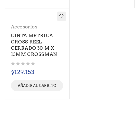
Accesorios
CINTA METRICA
CROSS REEL
CERRADO 30 M X
13MM CROSSMAN
Valorado con
de 5
$
129.153
AÑADIR AL CARRITO