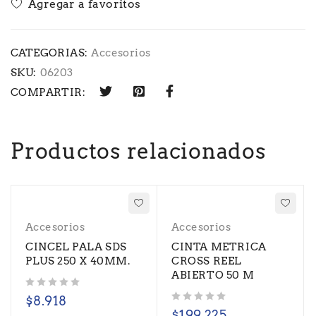
CATEGORIAS:
Accesorios
SKU:
06203
COMPARTIR:
Productos relacionados
Accesorios
Accesorios
CINCEL PALA SDS
CINTA METRICA
PLUS 250 X 40MM.
CROSS REEL
ABIERTO 50 M
Valorado con
de 5
$
8.918
Valorado con
de 5
$
199.225