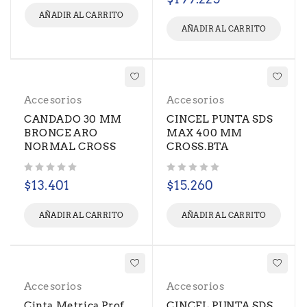
AÑADIR AL CARRITO
AÑADIR AL CARRITO
Accesorios
Accesorios
CANDADO 30 MM
CINCEL PUNTA SDS
BRONCE ARO
MAX 400 MM
NORMAL CROSS
CROSS.BTA
Valorado con
de 5
Valorado con
de 5
$
13.401
$
15.260
AÑADIR AL CARRITO
AÑADIR AL CARRITO
Accesorios
Accesorios
Cinta Metrica Prof.
CINCEL PUNTA SDS