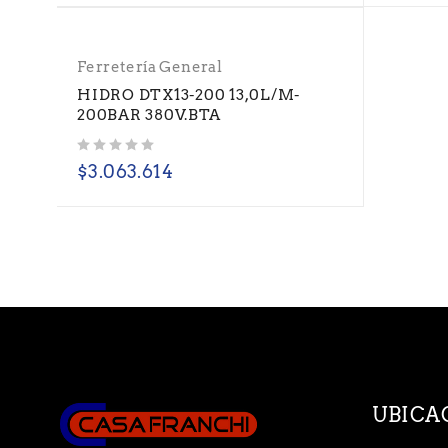
Ferretería General
HIDRO DTX13-200 13,0L/M-
200BAR 380V.BTA
Valorado con
de 5
$
3.063.614
UBICA