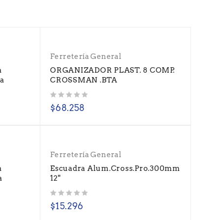
Ferretería General
a
ORGANIZADOR PLAST. 8 COMP.
ta
CROSSMAN .BTA
Valorado con
de 5
$
68.258
Ferretería General
a
Escuadra Alum.Cross.Pro.300mm
a
12"
Valorado con
de 5
$
15.296