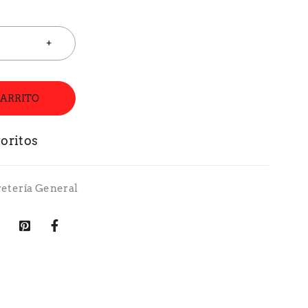
CARRITO
retería General