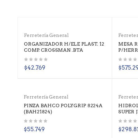
Ferretería General
Ferrete
ORGANIZADOR H/ELE PLAST. 12
MESA 
COMP. CROSSMAN .BTA
P/HERR
Valorado con
de 5
Valorado con
de 5
$
42.769
$
575.2
Ferretería General
Ferrete
PINZA BAHCO POLYGRIP 8224A
HIDROL
(BAH21824)
SUPER 
Valorado con
de 5
Valorado con
de 5
$
55.749
$
298.8