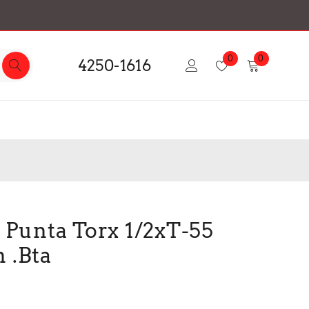
0
0
4250-1616
 Punta Torx 1/2xT-55
 .Bta