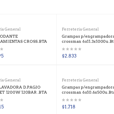
ría General
Ferretería General
RODANTE
Grampas p/engrampador
AMIENTAS CROSS.BTA
crossman 6x11.3x1000u.B
Valorado con
de 5
95
$
2.833
ría General
Ferretería General
AVADORA D.PAGIO
Grampas p/engrampador
JET 1200W 120BAR .BTA
crossman 6x10.6x500u.Bt
Valorado con
de 5
15
$
1.718