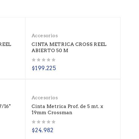
Accesorios
REEL
CINTA METRICA CROSS REEL
ABIERTO 50 M
Valorado con
de 5
$
199.225
Accesorios
7/16"
Cinta Metrica Prof. de 5 mt. x
19mm Crossman
Valorado con
de 5
$
24.982