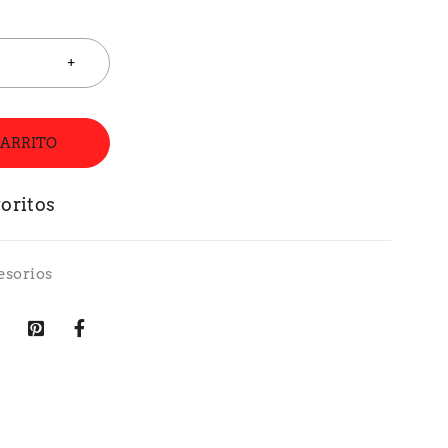
CARRITO
esorios