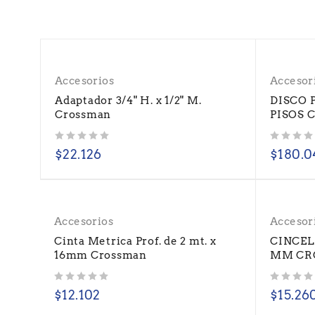
Accesorios
Accesor
Adaptador 3/4" H. x 1/2" M.
DISCO 
Crossman
PISOS 
Valorado con
de 5
Valorado con
de 5
$
22.126
$
180.0
Accesorios
Accesor
Cinta Metrica Prof. de 2 mt. x
CINCEL
16mm Crossman
MM CR
Valorado con
de 5
Valorado con
de 5
$
12.102
$
15.26