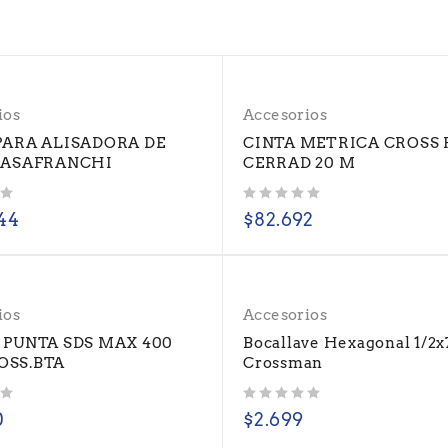
ios
Accesorios
PARA ALISADORA DE
CINTA METRICA CROSS 
CASAFRANCHI
CERRAD 20 M
Valorado con
de 5
44
$
82.692
ios
Accesorios
 PUNTA SDS MAX 400
Bocallave Hexagonal 1/2x
OSS.BTA
Crossman
Valorado con
de 5
0
$
2.699