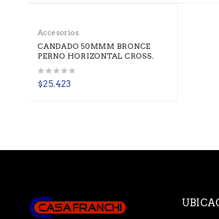
Accesorios
CANDADO 50MMM BRONCE
PERNO HORIZONTAL CROSS.
Valorado con
de 5
$
25.423
UBICA