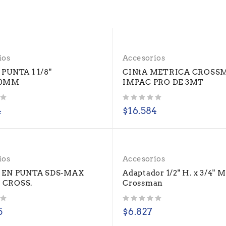
ios
Accesorios
PUNTA 1 1/8"
CINtA METRICA CROSS
80MM
IMPAC PRO DE 3MT
Valorado con
de 5
4
$
16.584
ios
Accesorios
 EN PUNTA SDS-MAX
Adaptador 1/2" H. x 3/4" M
CROSS.
Crossman
Valorado con
de 5
5
$
6.827