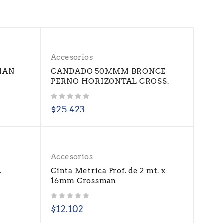
Accesorios
MAN
CANDADO 50MMM BRONCE
PERNO HORIZONTAL CROSS.
Valorado con
de 5
$
25.423
Accesorios
.
Cinta Metrica Prof. de 2 mt. x
16mm Crossman
Valorado con
de 5
$
12.102