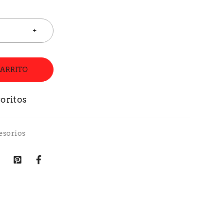
CARRITO
esorios