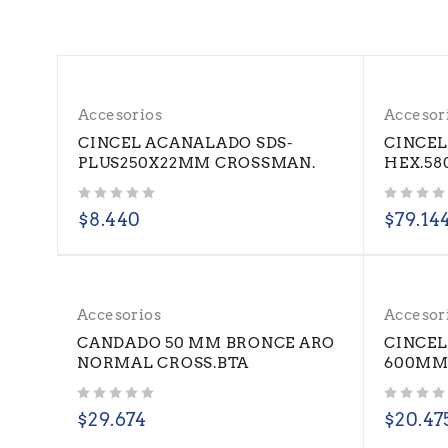
Accesorios
Accesor
CINCEL ACANALADO SDS-
CINCEL 
PLUS250X22MM CROSSMAN.
HEX.5
Valorado con
de 5
Valorado con
de 5
$
8.440
$
79.14
Accesorios
Accesor
CANDADO 50 MM BRONCE ARO
CINCEL
NORMAL CROSS.BTA
600MM 
Valorado con
de 5
Valorado con
de 5
$
29.674
$
20.47