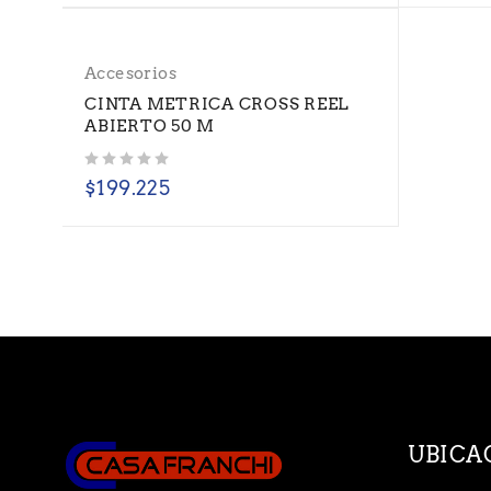
Accesorios
CINTA METRICA CROSS REEL
ABIERTO 50 M
Valorado con
de 5
$
199.225
UBICA