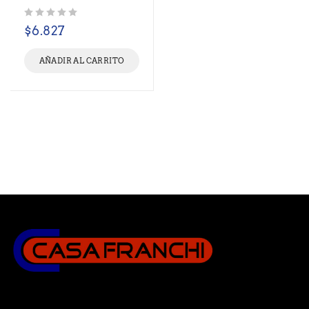
Valorado con
de 5
$
6.827
AÑADIR AL CARRITO