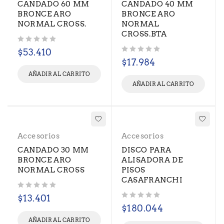
CANDADO 60 MM
CANDADO 40 MM
BRONCE ARO
BRONCE ARO
NORMAL CROSS.
NORMAL
CROSS.BTA
Valorado con
de 5
$
53.410
Valorado con
de 5
$
17.984
AÑADIR AL CARRITO
AÑADIR AL CARRITO
Accesorios
Accesorios
CANDADO 30 MM
DISCO PARA
BRONCE ARO
ALISADORA DE
NORMAL CROSS
PISOS
CASAFRANCHI
Valorado con
de 5
$
13.401
Valorado con
de 5
$
180.044
AÑADIR AL CARRITO