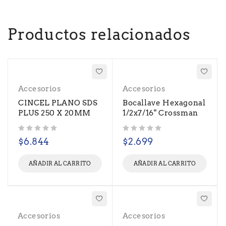
Productos relacionados
Accesorios
Accesorios
CINCEL PLANO SDS
Bocallave Hexagonal
PLUS 250 X 20MM
1/2x7/16" Crossman
Valorado con
de 5
Valorado con
de 5
$
6.844
$
2.699
AÑADIR AL CARRITO
AÑADIR AL CARRITO
Accesorios
Accesorios