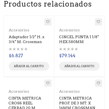
Productos relacionados
Accesorios
Accesorios
Adaptador 1/2" H. x
CINCEL PUNTA 1 1/8"
3/4" M. Crossman
HEX.580MM
Valorado con
de 5
Valorado con
de 5
$
6.827
$
79.144
AÑADIR AL CARRITO
AÑADIR AL CARRITO
Accesorios
Accesorios
CINTA METRICA
CINTA METRICA
CROSS REEL
PROF. DE 3 MT. X
CERRAD 20 M
16MM CROSSMAN