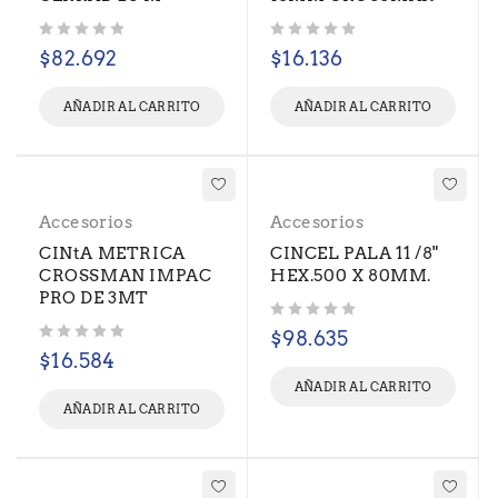
Valorado con
de 5
Valorado con
de 5
$
82.692
$
16.136
AÑADIR AL CARRITO
AÑADIR AL CARRITO
Accesorios
Accesorios
CINtA METRICA
CINCEL PALA 11 /8"
CROSSMAN IMPAC
HEX.500 X 80MM.
PRO DE 3MT
Valorado con
de 5
$
98.635
Valorado con
de 5
$
16.584
AÑADIR AL CARRITO
AÑADIR AL CARRITO