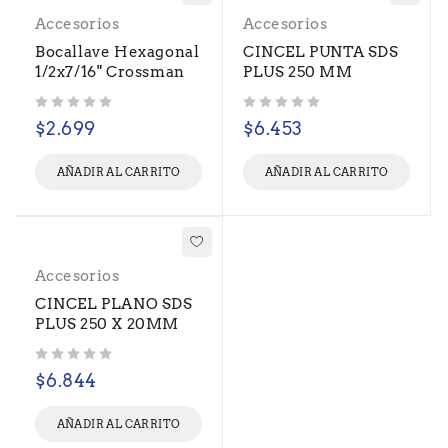
Accesorios
Accesorios
Bocallave Hexagonal
CINCEL PUNTA SDS
1/2x7/16" Crossman
PLUS 250 MM
Valorado con
de 5
Valorado con
de 5
$
2.699
$
6.453
AÑADIR AL CARRITO
AÑADIR AL CARRITO
Accesorios
CINCEL PLANO SDS
PLUS 250 X 20MM
Valorado con
de 5
$
6.844
AÑADIR AL CARRITO