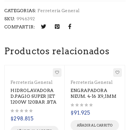
CATEGORIAS:
Ferretería General
SKU:
9946392
COMPARTIR:
Productos relacionados
Ferretería General
Ferretería General
HIDROLAVADORA
ENGRAPADORA
D.PAGIO SUPER JET
NEUM. 4-16 X9,1MM
1200W 120BAR .BTA
Valorado con
de 5
$
91.925
Valorado con
de 5
$
298.815
AÑADIR AL CARRITO