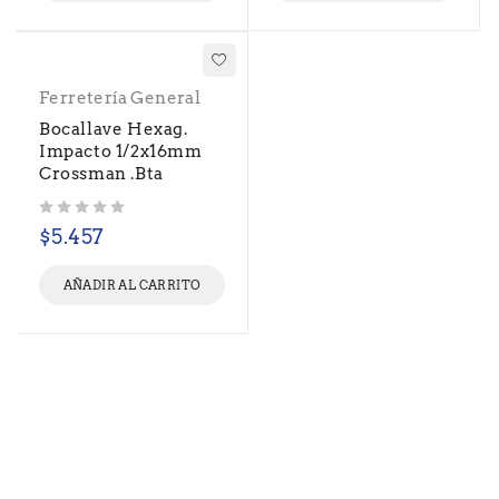
Ferretería General
Bocallave Hexag.
Impacto 1/2x16mm
Crossman .Bta
Valorado con
de 5
$
5.457
AÑADIR AL CARRITO