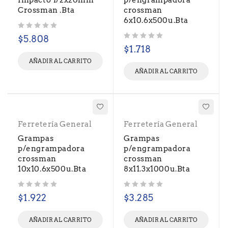
Impacto 1/2x20mm
p/engrampadora
Crossman .Bta
crossman
6x10.6x500u.Bta
Valorado con
de 5
$
5.808
Valorado con
de 5
$
1.718
AÑADIR AL CARRITO
AÑADIR AL CARRITO
Ferretería General
Ferretería General
Grampas
Grampas
p/engrampadora
p/engrampadora
crossman
crossman
10x10.6x500u.Bta
8x11.3x1000u.Bta
Valorado con
de 5
Valorado con
de 5
$
1.922
$
3.285
AÑADIR AL CARRITO
AÑADIR AL CARRITO