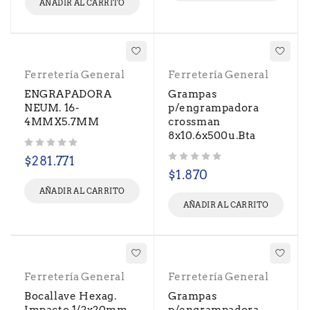
AÑADIR AL CARRITO
Ferretería General
Ferretería General
ENGRAPADORA
Grampas
NEUM. 16-
p/engrampadora
4MMX5.7MM
crossman
8x10.6x500u.Bta
Valorado con
de 5
$
281.771
Valorado con
de 5
$
1.870
AÑADIR AL CARRITO
AÑADIR AL CARRITO
Ferretería General
Ferretería General
Bocallave Hexag.
Grampas