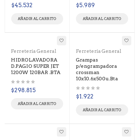
Valorado con
de 5
Valorado con
de 5
$
45.532
$
5.989
AÑADIR AL CARRITO
AÑADIR AL CARRITO
Ferretería General
Ferretería General
HIDROLAVADORA
Grampas
D.PAGIO SUPER JET
p/engrampadora
1200W 120BAR .BTA
crossman
10x10.6x500u.Bta
Valorado con
de 5
$
298.815
Valorado con
de 5
$
1.922
AÑADIR AL CARRITO
AÑADIR AL CARRITO