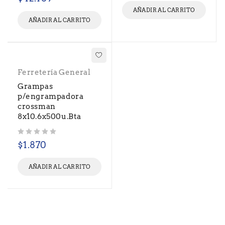
AÑADIR AL CARRITO
AÑADIR AL CARRITO
Ferretería General
Grampas
p/engrampadora
crossman
8x10.6x500u.Bta
Valorado con
de 5
$
1.870
AÑADIR AL CARRITO