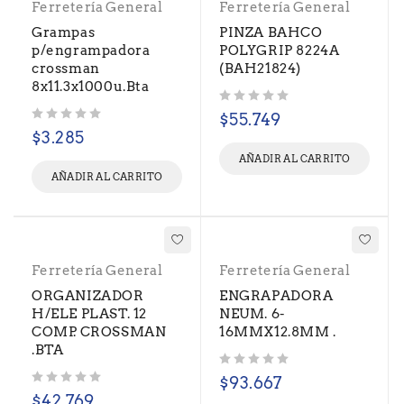
Ferretería General
Ferretería General
Grampas
PINZA BAHCO
p/engrampadora
POLYGRIP 8224A
crossman
(BAH21824)
8x11.3x1000u.Bta
Valorado con
de 5
$
55.749
Valorado con
de 5
$
3.285
AÑADIR AL CARRITO
AÑADIR AL CARRITO
Ferretería General
Ferretería General
ORGANIZADOR
ENGRAPADORA
H/ELE PLAST. 12
NEUM. 6-
COMP. CROSSMAN
16MMX12.8MM .
.BTA
Valorado con
de 5
$
93.667
Valorado con
de 5
$
42.769