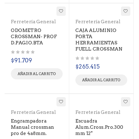
Ferretería General
Ferretería General
ODOMETRO
CAJA ALUMINIO
CROSSMAN- PROF
PORTA
D.PAGIO.BTA
HERRAMIENTAS
FUELL CROSSMAN
Valorado con
de 5
$
91.709
Valorado con
de 5
$
265.415
AÑADIR AL CARRITO
AÑADIR AL CARRITO
Ferretería General
Ferretería General
Engrampadora
Escuadra
Manual crossman
Alum.Cross.Pro.300
pro de 4a8mm.
mm 12"