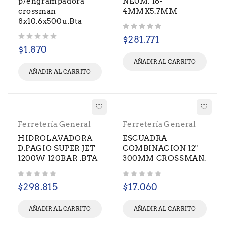
p/engrampadora
NEUM. 16-
crossman
4MMX5.7MM
8x10.6x500u.Bta
Valorado con
de 5
$
281.771
Valorado con
de 5
$
1.870
AÑADIR AL CARRITO
AÑADIR AL CARRITO
Ferretería General
Ferretería General
HIDROLAVADORA
ESCUADRA
D.PAGIO SUPER JET
COMBINACION 12"
1200W 120BAR .BTA
300MM CROSSMAN.
Valorado con
de 5
Valorado con
de 5
$
298.815
$
17.060
AÑADIR AL CARRITO
AÑADIR AL CARRITO