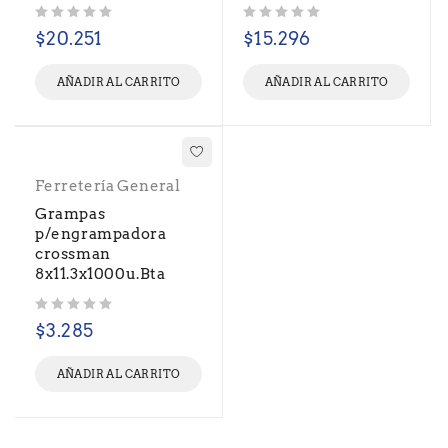
Valorado con
de 5
Valorado con
de 5
$
20.251
$
15.296
AÑADIR AL CARRITO
AÑADIR AL CARRITO
Ferretería General
Grampas
p/engrampadora
crossman
8x11.3x1000u.Bta
Valorado con
de 5
$
3.285
AÑADIR AL CARRITO