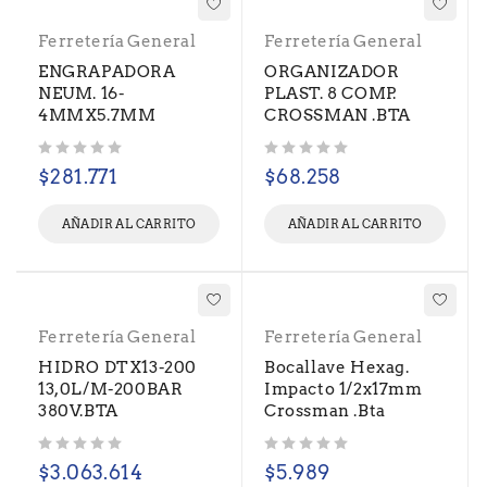
Ferretería General
Ferretería General
ENGRAPADORA
ORGANIZADOR
NEUM. 16-
PLAST. 8 COMP.
4MMX5.7MM
CROSSMAN .BTA
Valorado con
de 5
Valorado con
de 5
$
281.771
$
68.258
AÑADIR AL CARRITO
AÑADIR AL CARRITO
Ferretería General
Ferretería General
HIDRO DTX13-200
Bocallave Hexag.
13,0L/M-200BAR
Impacto 1/2x17mm
380V.BTA
Crossman .Bta
Valorado con
de 5
Valorado con
de 5
$
3.063.614
$
5.989