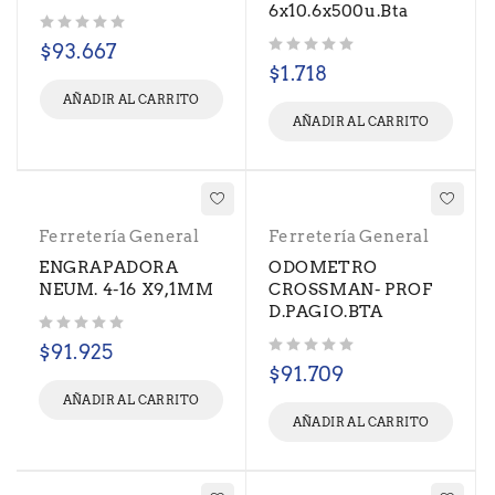
6x10.6x500u.Bta
Valorado con
de 5
$
93.667
Valorado con
de 5
$
1.718
AÑADIR AL CARRITO
AÑADIR AL CARRITO
Ferretería General
Ferretería General
ENGRAPADORA
ODOMETRO
NEUM. 4-16 X9,1MM
CROSSMAN- PROF
D.PAGIO.BTA
Valorado con
de 5
$
91.925
Valorado con
de 5
$
91.709
AÑADIR AL CARRITO
AÑADIR AL CARRITO