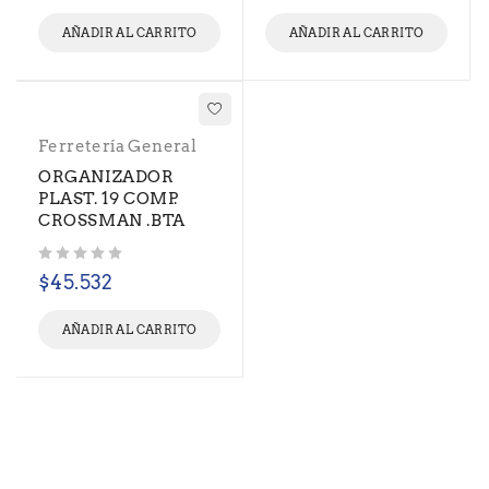
AÑADIR AL CARRITO
AÑADIR AL CARRITO
Ferretería General
ORGANIZADOR
PLAST. 19 COMP.
CROSSMAN .BTA
Valorado con
de 5
$
45.532
AÑADIR AL CARRITO