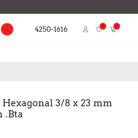
0
0
4250-1616
e Hexagonal 3/8 x 23 mm
 .Bta