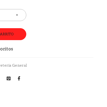
CARRITO
retería General