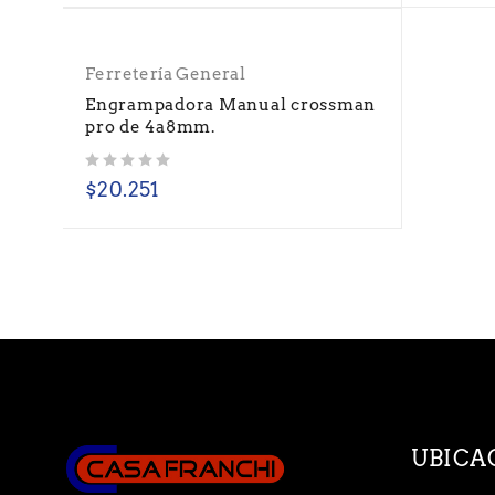
Ferretería General
Engrampadora Manual crossman
pro de 4a8mm.
Valorado con
de 5
$
20.251
UBICA