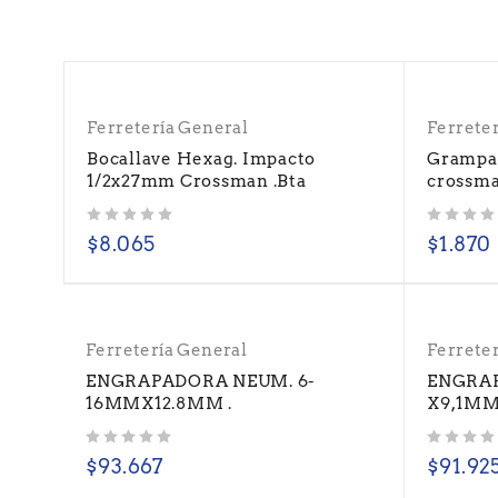
Ferretería General
Ferrete
Bocallave Hexag. Impacto
Grampa
1/2x27mm Crossman .Bta
crossma
Valorado con
de 5
Valorado con
de 5
$
8.065
$
1.870
Ferretería General
Ferrete
ENGRAPADORA NEUM. 6-
ENGRAP
16MMX12.8MM .
X9,1M
Valorado con
de 5
Valorado con
de 5
$
93.667
$
91.92