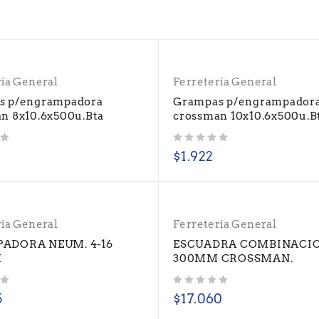
ría General
Ferretería General
s p/engrampadora
Grampas p/engrampador
n 8x10.6x500u.Bta
crossman 10x10.6x500u.B
Valorado con
de 5
$
1.922
ría General
Ferretería General
ADORA NEUM. 4-16
ESCUADRA COMBINACION
M
300MM CROSSMAN.
Valorado con
de 5
5
$
17.060