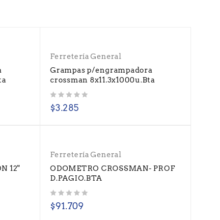
Ferretería General
a
Grampas p/engrampadora
ta
crossman 8x11.3x1000u.Bta
Valorado con
de 5
$
3.285
Ferretería General
 12"
ODOMETRO CROSSMAN- PROF
D.PAGIO.BTA
Valorado con
de 5
$
91.709