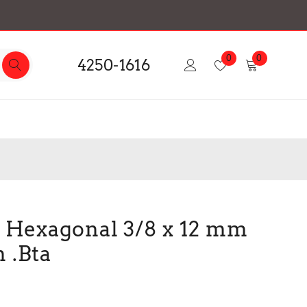
0
0
4250-1616
e Hexagonal 3/8 x 12 mm
 .Bta