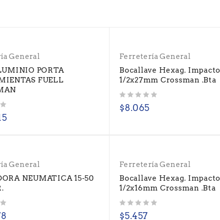
ría General
Ferretería General
LUMINIO PORTA
Bocallave Hexag. Impact
MIENTAS FUELL
1/2x27mm Crossman .Bta
MAN
Valorado con
de 5
$
8.065
15
ría General
Ferretería General
ORA NEUMATICA 15-50
Bocallave Hexag. Impact
.
1/2x16mm Crossman .Bta
Valorado con
de 5
78
$
5.457