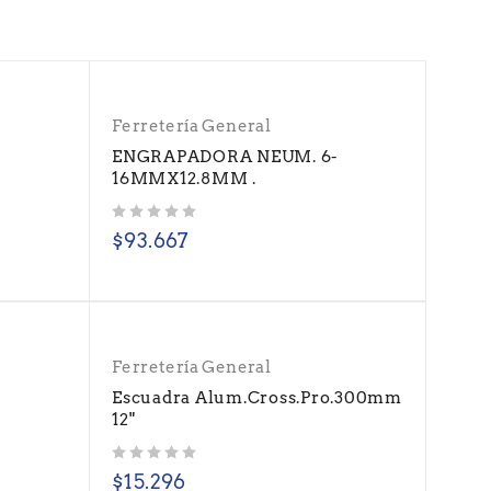
Ferretería General
o
ENGRAPADORA NEUM. 6-
16MMX12.8MM .
Valorado con
de 5
$
93.667
Ferretería General
o
Escuadra Alum.Cross.Pro.300mm
12"
Valorado con
de 5
$
15.296