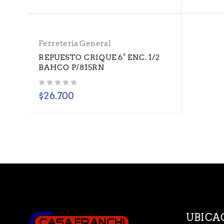
Ferretería General
REPUESTO CRIQUE 6° ENC. 1/2
BAHCO P/815RN
Valorado con
de 5
$
26.700
UBICA