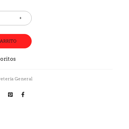
CARRITO
retería General