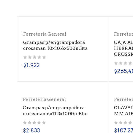
Ferretería General
Ferrete
Grampas p/engrampadora
CAJA A
crossman 10x10.6x500u.Bta
HERRA
CROSS
Valorado con
de 5
$
1.922
Valorado con
de 5
$
265.4
Ferretería General
Ferrete
Grampas p/engrampadora
CLAVAD
crossman 6x11.3x1000u.Bta
MM AIR
Valorado con
de 5
Valorado con
de 5
$
2.833
$
107.2