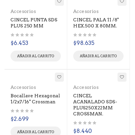
Accesorios
Accesorios
CINCEL PUNTA SDS
CINCEL PALA 11 /8"
PLUS 250 MM
HEX.500 X 80MM.
Valorado con
de 5
Valorado con
de 5
$
6.453
$
98.635
AÑADIR AL CARRITO
AÑADIR AL CARRITO
Accesorios
Accesorios
Bocallave Hexagonal
CINCEL
1/2x7/16" Crossman
ACANALADO SDS-
PLUS250X22MM
CROSSMAN.
Valorado con
de 5
$
2.699
Valorado con
de 5
$
8.440
AÑADIR AL CARRITO