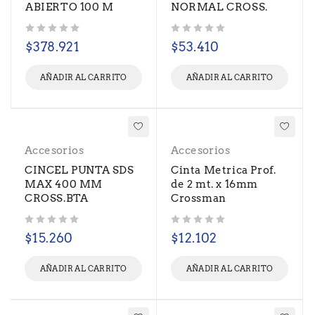
ABIERTO 100 M
NORMAL CROSS.
Valorado con
de 5
Valorado con
de 5
$
378.921
$
53.410
AÑADIR AL CARRITO
AÑADIR AL CARRITO
Accesorios
Accesorios
CINCEL PUNTA SDS
Cinta Metrica Prof.
MAX 400 MM
de 2 mt. x 16mm
CROSS.BTA
Crossman
Valorado con
de 5
Valorado con
de 5
$
15.260
$
12.102
AÑADIR AL CARRITO
AÑADIR AL CARRITO