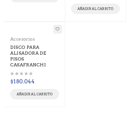
AÑADIR AL CARRITO
Accesorios
DISCO PARA
ALISADORA DE
PISOS
CASAFRANCHI
Valorado con
de 5
$
180.044
AÑADIR AL CARRITO