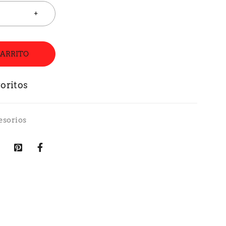
CARRITO
esorios