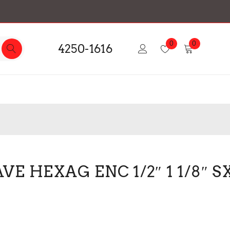
0
0
4250-1616
E HEXAG ENC 1/2″ 1 1/8″ SX