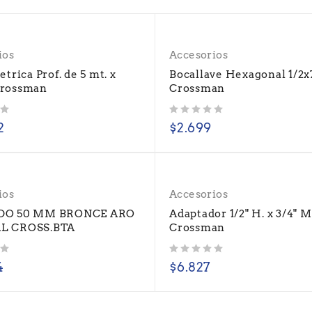
ios
Accesorios
trica Prof. de 5 mt. x
Bocallave Hexagonal 1/2x
rossman
Crossman
Valorado con
de 5
2
$
2.699
ios
Accesorios
DO 50 MM BRONCE ARO
Adaptador 1/2" H. x 3/4" M
L CROSS.BTA
Crossman
Valorado con
de 5
4
$
6.827