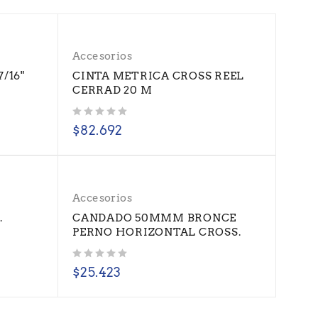
Accesorios
7/16"
CINTA METRICA CROSS REEL
CERRAD 20 M
Valorado con
de 5
$
82.692
Accesorios
.
CANDADO 50MMM BRONCE
PERNO HORIZONTAL CROSS.
Valorado con
de 5
$
25.423