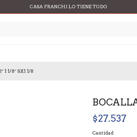
CASA FRANCHI LO TIENE TODO
1 1/8″ SX1 1/8
BOCALLAV
$
27.537
Cantidad