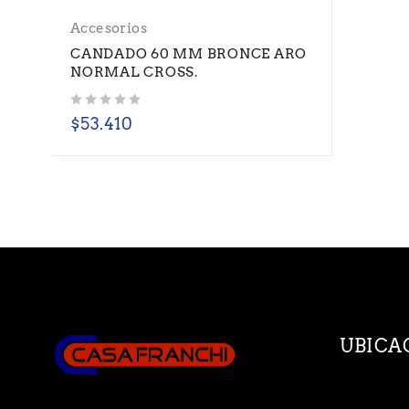
Accesorios
CANDADO 60 MM BRONCE ARO
NORMAL CROSS.
Valorado con
de 5
$
53.410
UBICA