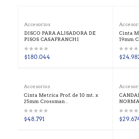
Accesorios
Accesor
DISCO PARA ALISADORA DE
Cinta Me
PISOS CASAFRANCHI
19mm C
Valorado con
de 5
Valorado con
de 5
$
180.044
$
24.98
Accesorios
Accesor
Cinta Metrica Prof. de 10 mt. x
CANDA
25mm Crossman .
NORMA
Valorado con
de 5
Valorado con
de 5
$
48.791
$
29.67