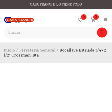
CASA FRANCHI LO TIENE TODO
0
0
Inicio
/
Ferretería General
/
Bocallave Estriada 3/4×2
1/2″ Crossman .Bta