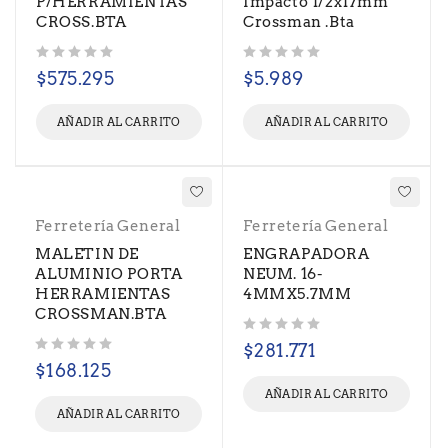
P/HERRAMIENTAS
Impacto 1/2x17mm
CROSS.BTA
Crossman .Bta
Valorado con
de 5
Valorado con
de 5
$
575.295
$
5.989
AÑADIR AL CARRITO
AÑADIR AL CARRITO
Ferretería General
Ferretería General
MALETIN DE
ENGRAPADORA
ALUMINIO PORTA
NEUM. 16-
HERRAMIENTAS
4MMX5.7MM
CROSSMAN.BTA
Valorado con
de 5
$
281.771
Valorado con
de 5
$
168.125
AÑADIR AL CARRITO
AÑADIR AL CARRITO