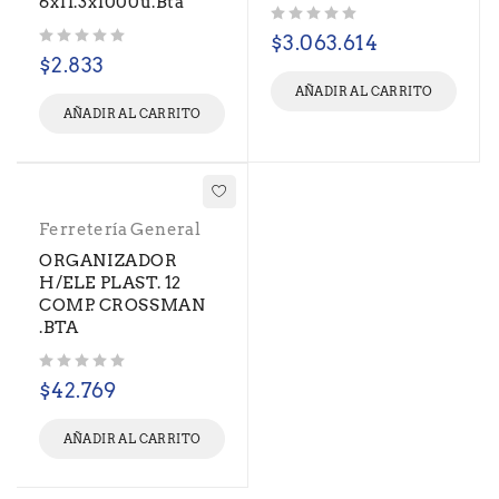
6x11.3x1000u.Bta
Valorado con
de 5
$
3.063.614
Valorado con
de 5
$
2.833
AÑADIR AL CARRITO
AÑADIR AL CARRITO
Ferretería General
ORGANIZADOR
H/ELE PLAST. 12
COMP. CROSSMAN
.BTA
Valorado con
de 5
$
42.769
AÑADIR AL CARRITO