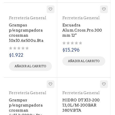
Ferretería General
Ferretería General
Grampas
Escuadra
p/engrampadora
Alum.Cross.Pro.300
crossman
mm 12"
10x10.6x500u.Bta
Valorado con
de 5
$
15.296
Valorado con
de 5
$
1.922
AÑADIR AL CARRITO
AÑADIR AL CARRITO
Ferretería General
Ferretería General
Grampas
HIDRO DTX13-200
p/engrampadora
13,0L/M-200BAR
crossman
380V.BTA