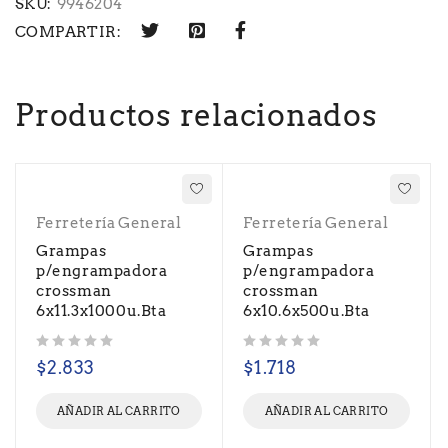
SKU:
9946204
COMPARTIR:
Productos relacionados
Ferretería General
Ferretería General
Grampas
Grampas
p/engrampadora
p/engrampadora
crossman
crossman
6x11.3x1000u.Bta
6x10.6x500u.Bta
Valorado con
de 5
Valorado con
de 5
$
2.833
$
1.718
AÑADIR AL CARRITO
AÑADIR AL CARRITO