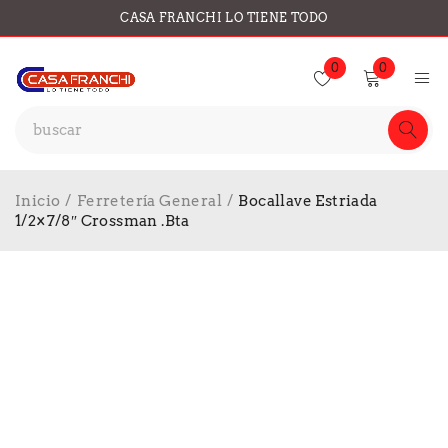
CASA FRANCHI LO TIENE TODO
0
0
Inicio
/
Ferretería General
/
Bocallave Estriada
1/2×7/8″ Crossman .Bta