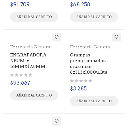
Valorado con
de 5
Valorado con
de 5
$
91.709
$
68.258
AÑADIR AL CARRITO
AÑADIR AL CARRITO
Ferretería General
Ferretería General
ENGRAPADORA
Grampas
NEUM. 6-
p/engrampadora
16MMX12.8MM .
crossman
8x11.3x1000u.Bta
Valorado con
de 5
$
93.667
Valorado con
de 5
$
3.285
AÑADIR AL CARRITO
AÑADIR AL CARRITO