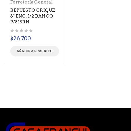
Ferretería General
REPUESTO CRIQUE
6° ENC. 1/2 BAHCO
P/815RN
Valorado con
de 5
$
26.700
AÑADIR AL CARRITO