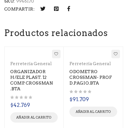
SKU:
9946170
COMPARTIR:
Productos relacionados
Ferretería General
Ferretería General
ORGANIZADOR
ODOMETRO
H/ELE PLAST. 12
CROSSMAN- PROF
COMP. CROSSMAN
D.PAGIO.BTA
.BTA
Valorado con
de 5
$
91.709
Valorado con
de 5
$
42.769
AÑADIR AL CARRITO
AÑADIR AL CARRITO