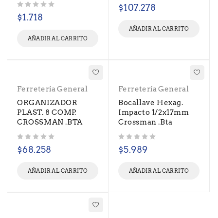
Valorado con
de 5
$
107.278
Valorado con
de 5
$
1.718
AÑADIR AL CARRITO
AÑADIR AL CARRITO
Ferretería General
Ferretería General
ORGANIZADOR
Bocallave Hexag.
PLAST. 8 COMP.
Impacto 1/2x17mm
CROSSMAN .BTA
Crossman .Bta
Valorado con
de 5
Valorado con
de 5
$
68.258
$
5.989
AÑADIR AL CARRITO
AÑADIR AL CARRITO