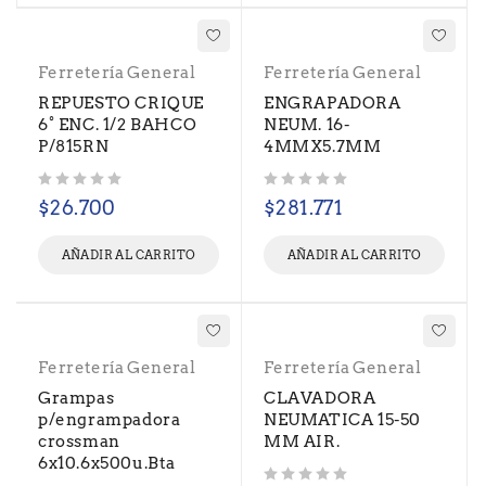
Ferretería General
Ferretería General
REPUESTO CRIQUE
ENGRAPADORA
6° ENC. 1/2 BAHCO
NEUM. 16-
P/815RN
4MMX5.7MM
Valorado con
de 5
Valorado con
de 5
$
26.700
$
281.771
AÑADIR AL CARRITO
AÑADIR AL CARRITO
Ferretería General
Ferretería General
Grampas
CLAVADORA
p/engrampadora
NEUMATICA 15-50
crossman
MM AIR.
6x10.6x500u.Bta