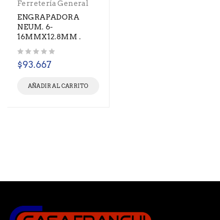
Ferretería General
ENGRAPADORA
NEUM. 6-
16MMX12.8MM .
Valorado con
de 5
$
93.667
AÑADIR AL CARRITO