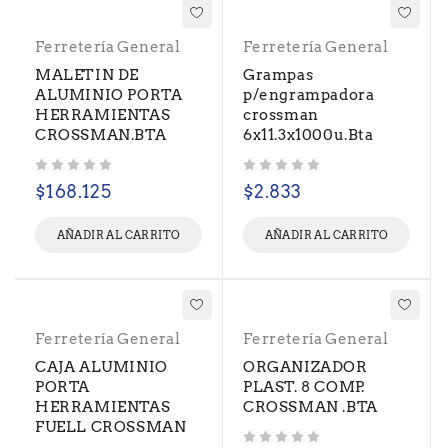
Ferretería General
Ferretería General
MALETIN DE
Grampas
ALUMINIO PORTA
p/engrampadora
HERRAMIENTAS
crossman
CROSSMAN.BTA
6x11.3x1000u.Bta
Valorado con
de 5
Valorado con
de 5
$
168.125
$
2.833
AÑADIR AL CARRITO
AÑADIR AL CARRITO
Ferretería General
Ferretería General
CAJA ALUMINIO
ORGANIZADOR
PORTA
PLAST. 8 COMP.
HERRAMIENTAS
CROSSMAN .BTA
FUELL CROSSMAN