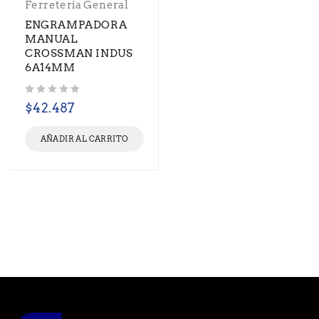
Ferretería General
ENGRAMPADORA
MANUAL
CROSSMAN INDUS
6A14MM
Valorado con
de 5
$
42.487
AÑADIR AL CARRITO