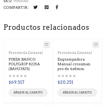
SKU:
9946140
COMPARTIR:
Productos relacionados
Ferretería General
Ferretería General
PINZA BAHCO
Engrampadora
POLYGRIP 8225A
Manual crossman
(BAH21825)
pro de 4a8mm.
Valorado con
de 5
Valorado con
de 5
$
69.517
$
20.251
AÑADIR AL CARRITO
AÑADIR AL CARRITO