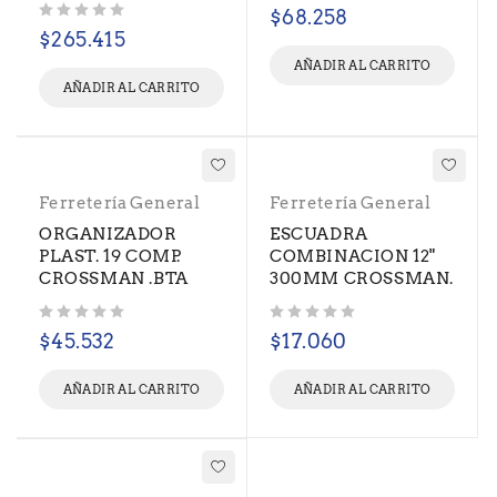
Valorado con
de 5
$
68.258
Valorado con
de 5
$
265.415
AÑADIR AL CARRITO
AÑADIR AL CARRITO
Ferretería General
Ferretería General
ORGANIZADOR
ESCUADRA
PLAST. 19 COMP.
COMBINACION 12"
CROSSMAN .BTA
300MM CROSSMAN.
Valorado con
de 5
Valorado con
de 5
$
45.532
$
17.060
AÑADIR AL CARRITO
AÑADIR AL CARRITO