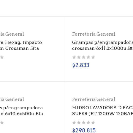
ría General
Ferretería General
ve Hexag. Impacto
Grampas p/engrampador
m Crossman .Bta
crossman 6x11.3x1000u.B
Valorado con
de 5
$
2.833
ría General
Ferretería General
s p/engrampadora
HIDROLAVADORA D.PAG
n 6x10.6x500u.Bta
SUPER JET 1200W 120BAR
Valorado con
de 5
$
298.815