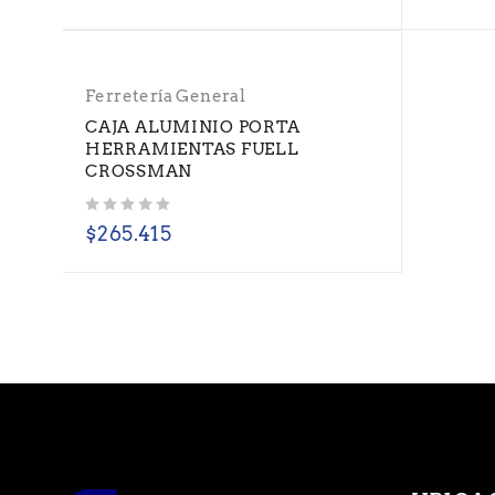
Ferretería General
CAJA ALUMINIO PORTA
HERRAMIENTAS FUELL
CROSSMAN
Valorado con
de 5
$
265.415