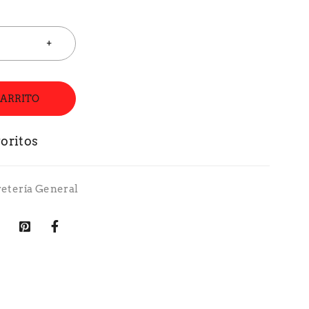
CARRITO
retería General