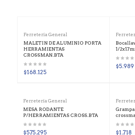
Ferretería General
Ferrete
MALETIN DE ALUMINIO PORTA
Bocalla
HERRAMIENTAS
1/2x17m
CROSSMAN.BTA
Valorado con
de 5
$
5.989
Valorado con
de 5
$
168.125
Ferretería General
Ferrete
MESA RODANTE
Grampa
P/HERRAMIENTAS CROSS.BTA
crossma
Valorado con
de 5
Valorado con
de 5
$
575.295
$
1.718