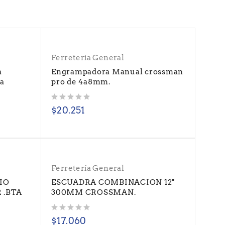
Ferretería General
a
Engrampadora Manual crossman
ta
pro de 4a8mm.
Valorado con
de 5
$
20.251
Ferretería General
IO
ESCUADRA COMBINACION 12"
 .BTA
300MM CROSSMAN.
Valorado con
de 5
$
17.060