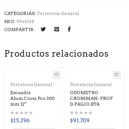
CATEGORIAS:
Ferretería General
SKU:
9946128
COMPARTIR:
Productos relacionados
Ferretería General
Ferretería General
Escuadra
ODOMETRO
Alum.Cross.Pro.300
CROSSMAN- PROF
mm 12"
D.PAGIO.BTA
Valorado con
de 5
Valorado con
de 5
$
15.296
$
91.709