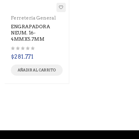
Ferretería General
ENGRAPADORA
NEUM. 16-
4MMX5.7MM
Valorado con
de 5
$
281.771
AÑADIR AL CARRITO