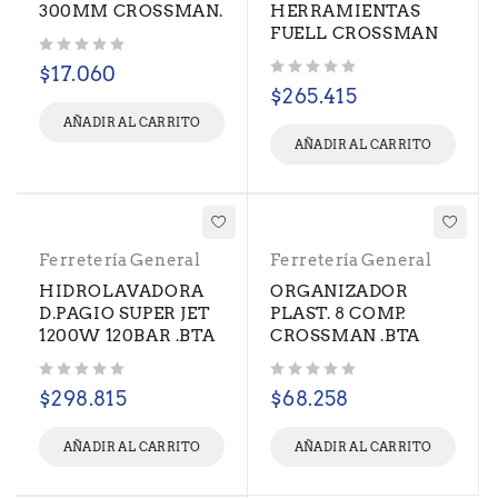
300MM CROSSMAN.
HERRAMIENTAS
FUELL CROSSMAN
Valorado con
de 5
$
17.060
Valorado con
de 5
$
265.415
AÑADIR AL CARRITO
AÑADIR AL CARRITO
Ferretería General
Ferretería General
HIDROLAVADORA
ORGANIZADOR
D.PAGIO SUPER JET
PLAST. 8 COMP.
1200W 120BAR .BTA
CROSSMAN .BTA
Valorado con
de 5
Valorado con
de 5
$
298.815
$
68.258
AÑADIR AL CARRITO
AÑADIR AL CARRITO