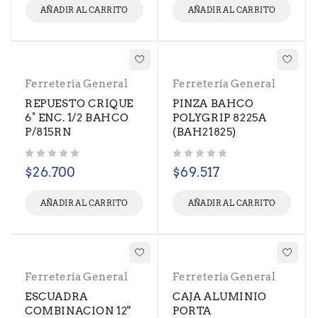
AÑADIR AL CARRITO
AÑADIR AL CARRITO
Ferretería General
Ferretería General
REPUESTO CRIQUE
PINZA BAHCO
6° ENC. 1/2 BAHCO
POLYGRIP 8225A
P/815RN
(BAH21825)
Valorado con
de 5
Valorado con
de 5
$
26.700
$
69.517
AÑADIR AL CARRITO
AÑADIR AL CARRITO
Ferretería General
Ferretería General
ESCUADRA
CAJA ALUMINIO
COMBINACION 12"
PORTA