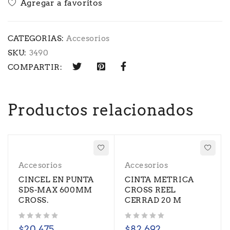
CATEGORIAS:
Accesorios
SKU:
3490
COMPARTIR:
Productos relacionados
Accesorios
Accesorios
CINCEL EN PUNTA
CINTA METRICA
SDS-MAX 600MM
CROSS REEL
CROSS.
CERRAD 20 M
Valorado con
de 5
Valorado con
de 5
$
20.475
$
82.692