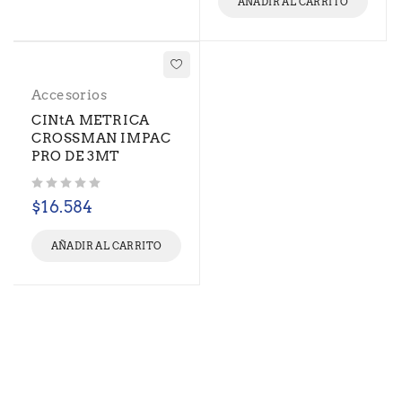
AÑADIR AL CARRITO
Accesorios
CINtA METRICA
CROSSMAN IMPAC
PRO DE 3MT
Valorado con
de 5
$
16.584
AÑADIR AL CARRITO