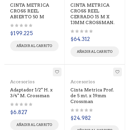
CINTA METRICA
CINTA METRICA
CROSS REEL
CROSS REEL
ABIERTO 50 M
CERRADO 15 M X
13MM CROSSMAN.
Valorado con
de 5
$
199.225
Valorado con
de 5
$
64.312
AÑADIR AL CARRITO
AÑADIR AL CARRITO
Accesorios
Accesorios
Adaptador 1/2" H. x
Cinta Metrica Prof.
3/4" M. Crossman
de 5 mt. x 19mm
Crossman
Valorado con
de 5
$
6.827
Valorado con
de 5
$
24.982
AÑADIR AL CARRITO