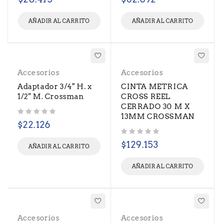
AÑADIR AL CARRITO
AÑADIR AL CARRITO
Accesorios
Accesorios
Adaptador 3/4" H. x
CINTA METRICA
1/2" M. Crossman
CROSS REEL
CERRADO 30 M X
13MM CROSSMAN
Valorado con
de 5
$
22.126
Valorado con
de 5
$
129.153
AÑADIR AL CARRITO
AÑADIR AL CARRITO
Accesorios
Accesorios