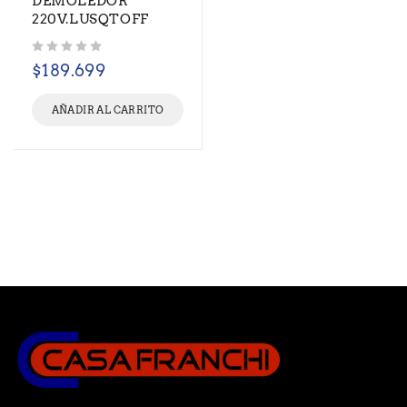
DEMOLEDOR
220V.LUSQTOFF
Valorado con
de 5
$
189.699
AÑADIR AL CARRITO