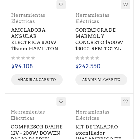
Herramientas
Herramientas
Eléctricas
Eléctricas
AMOLADORA
CORTADORA DE
ANGULAR
MARMOL Y
ELECTRICA 820W
CONCRETO 1400W
115mm.HAMILTON
13000 RPM.TOTAL
Valorado con
de 5
Valorado con
de 5
$
94.108
$
242.550
AÑADIR AL CARRITO
AÑADIR AL CARRITO
Herramientas
Herramientas
Eléctricas
Eléctricas
COMPRESOR D/AIRE
KIT DE TALADRO
12V - 200W DOWEN
atornillador