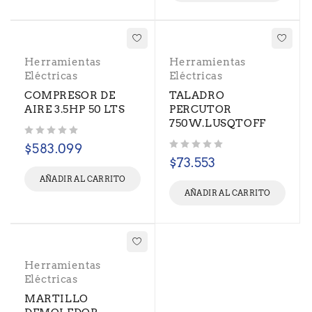
Herramientas
Herramientas
Eléctricas
Eléctricas
COMPRESOR DE
TALADRO
AIRE 3.5HP 50 LTS
PERCUTOR
750W.LUSQTOFF
Valorado con
de 5
$
583.099
Valorado con
de 5
$
73.553
AÑADIR AL CARRITO
AÑADIR AL CARRITO
Herramientas
Eléctricas
MARTILLO