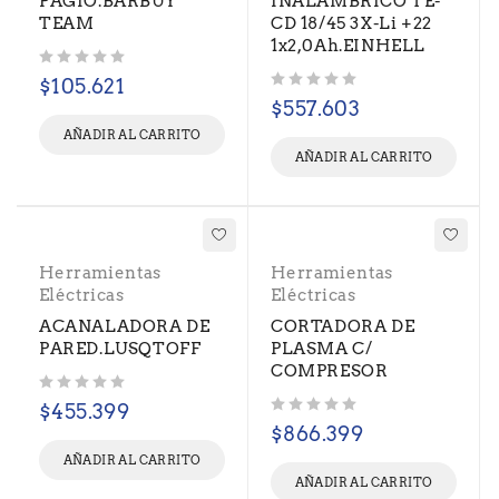
PAGIO.BARBUY
INALAMBRICO TE-
TEAM
CD 18/45 3X-Li +22
1x2,0Ah.EINHELL
Valorado con
de 5
$
105.621
Valorado con
de 5
$
557.603
AÑADIR AL CARRITO
AÑADIR AL CARRITO
Herramientas
Herramientas
Eléctricas
Eléctricas
ACANALADORA DE
CORTADORA DE
PARED.LUSQTOFF
PLASMA C/
COMPRESOR
Valorado con
de 5
$
455.399
Valorado con
de 5
$
866.399
AÑADIR AL CARRITO
AÑADIR AL CARRITO