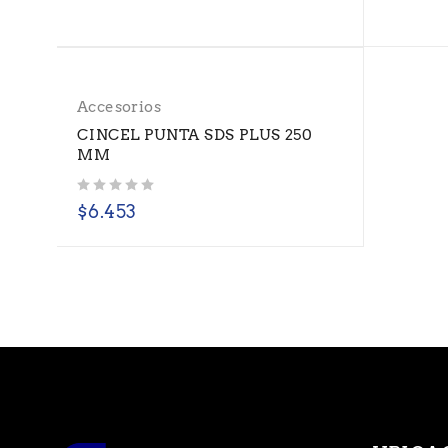
Accesorios
CINCEL PUNTA SDS PLUS 250
MM
Valorado con
de 5
$
6.453