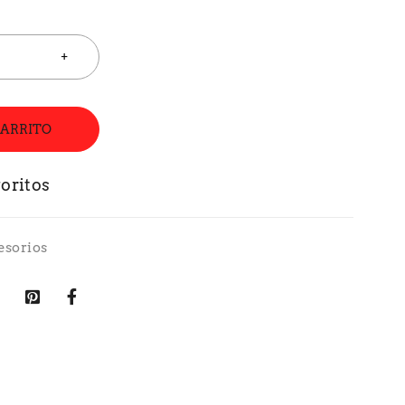
CARRITO
esorios