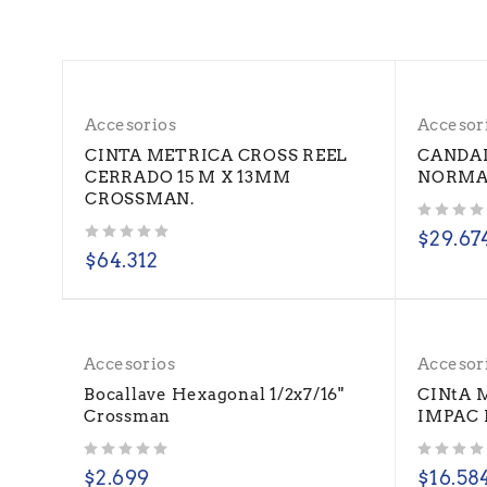
Accesorios
Accesor
CINTA METRICA CROSS REEL
CANDA
CERRADO 15 M X 13MM
NORMA
CROSSMAN.
Valorado con
de 5
$
29.67
Valorado con
de 5
$
64.312
Accesorios
Accesor
Bocallave Hexagonal 1/2x7/16"
CINtA 
Crossman
IMPAC 
Valorado con
de 5
Valorado con
de 5
$
2.699
$
16.58