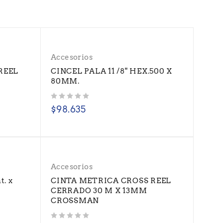
Accesorios
REEL
CINCEL PALA 11 /8" HEX.500 X
80MM.
Valorado con
de 5
$
98.635
Accesorios
t. x
CINTA METRICA CROSS REEL
CERRADO 30 M X 13MM
CROSSMAN
Valorado con
de 5