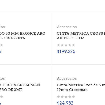
ios
Accesorios
DO 50 MM BRONCE ARO
CINTA METRICA CROSS 
L CROSS.BTA
ABIERTO 50 M
Valorado con
de 5
4
$
199.225
ios
Accesorios
METRICA CROSSMAN
Cinta Metrica Prof. de 5 m
PRO DE 3MT
19mm Crossman
Valorado con
de 5
4
$
24.982