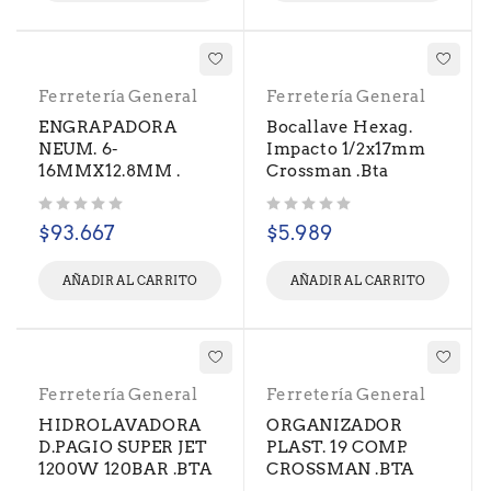
Ferretería General
Ferretería General
ENGRAPADORA
Bocallave Hexag.
NEUM. 6-
Impacto 1/2x17mm
16MMX12.8MM .
Crossman .Bta
Valorado con
de 5
Valorado con
de 5
$
93.667
$
5.989
AÑADIR AL CARRITO
AÑADIR AL CARRITO
Ferretería General
Ferretería General
HIDROLAVADORA
ORGANIZADOR
D.PAGIO SUPER JET
PLAST. 19 COMP.
1200W 120BAR .BTA
CROSSMAN .BTA