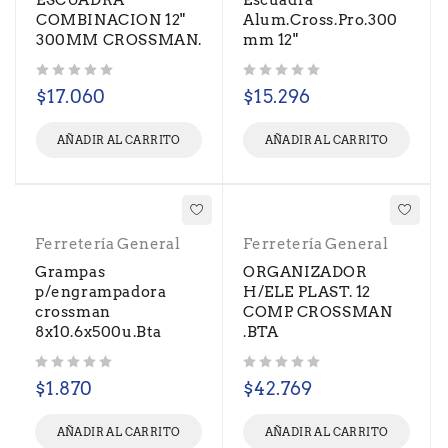
ESCUADRA
Escuadra
COMBINACION 12"
Alum.Cross.Pro.300
300MM CROSSMAN.
mm 12"
Valorado con
de 5
Valorado con
de 5
$
17.060
$
15.296
AÑADIR AL CARRITO
AÑADIR AL CARRITO
Ferretería General
Ferretería General
Grampas
ORGANIZADOR
p/engrampadora
H/ELE PLAST. 12
crossman
COMP. CROSSMAN
8x10.6x500u.Bta
.BTA
Valorado con
de 5
Valorado con
de 5
$
1.870
$
42.769
AÑADIR AL CARRITO
AÑADIR AL CARRITO