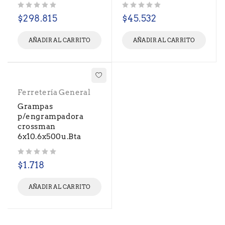
Valorado con
de 5
Valorado con
de 5
$
298.815
$
45.532
AÑADIR AL CARRITO
AÑADIR AL CARRITO
Ferretería General
Grampas
p/engrampadora
crossman
6x10.6x500u.Bta
Valorado con
de 5
$
1.718
AÑADIR AL CARRITO