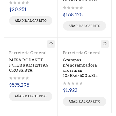
CROSSMAN.BTA
Valorado con
de 5
$
20.251
Valorado con
de 5
$
168.125
AÑADIR AL CARRITO
AÑADIR AL CARRITO
Ferretería General
Ferretería General
MESA RODANTE
Grampas
P/HERRAMIENTAS
p/engrampadora
CROSS.BTA
crossman
10x10.6x500u.Bta
Valorado con
de 5
$
575.295
Valorado con
de 5
$
1.922
AÑADIR AL CARRITO
AÑADIR AL CARRITO