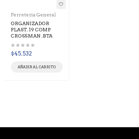
Ferretería General
ORGANIZADOR
PLAST. 19 COMP.
CROSSMAN .BTA
Valorado con
de 5
$
45.532
AÑADIR AL CARRITO