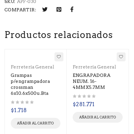
SKU:
APF-030
COMPARTIR:
Productos relacionados
Ferretería General
Ferretería General
Grampas
ENGRAPADORA
p/engrampadora
NEUM. 16-
crossman
4MMX5.7MM
6x10.6x500u.Bta
Valorado con
de 5
$
281.771
Valorado con
de 5
$
1.718
AÑADIR AL CARRITO
AÑADIR AL CARRITO