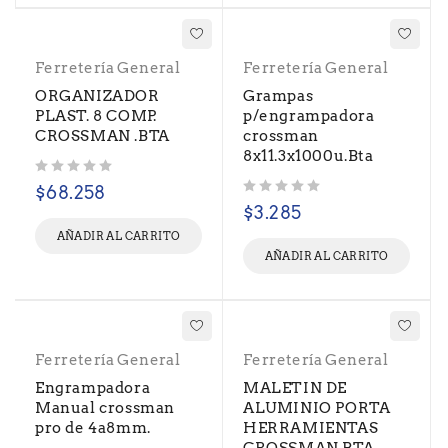
Ferretería General
Ferretería General
ORGANIZADOR
Grampas
PLAST. 8 COMP.
p/engrampadora
CROSSMAN .BTA
crossman
8x11.3x1000u.Bta
Valorado con
de 5
$
68.258
Valorado con
de 5
$
3.285
AÑADIR AL CARRITO
AÑADIR AL CARRITO
Ferretería General
Ferretería General
Engrampadora
MALETIN DE
Manual crossman
ALUMINIO PORTA
pro de 4a8mm.
HERRAMIENTAS