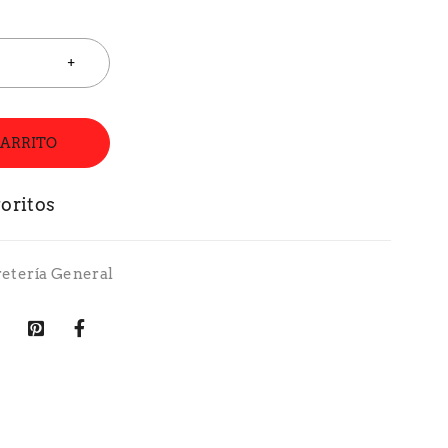
CARRITO
retería General