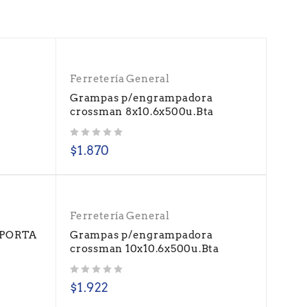
Ferretería General
-
Grampas p/engrampadora
crossman 8x10.6x500u.Bta
Valorado con
de 5
$
1.870
Ferretería General
 PORTA
Grampas p/engrampadora
crossman 10x10.6x500u.Bta
Valorado con
de 5
$
1.922