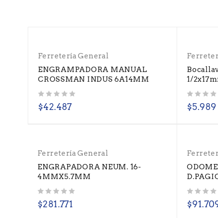
Ferretería General
Ferrete
ENGRAMPADORA MANUAL
Bocalla
CROSSMAN INDUS 6A14MM
1/2x17m
Valorado con
de 5
Valorado con
de 5
$
42.487
$
5.989
Ferretería General
Ferrete
ENGRAPADORA NEUM. 16-
ODOME
4MMX5.7MM
D.PAGI
Valorado con
de 5
Valorado con
de 5
$
281.771
$
91.70