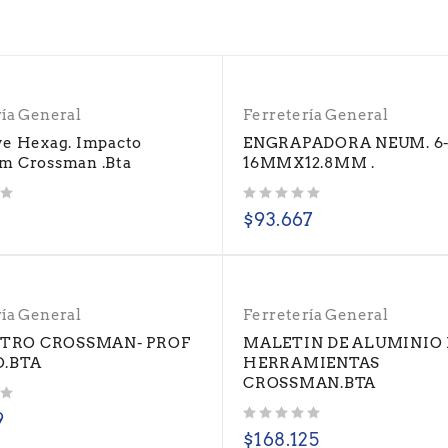
ría General
Ferretería General
ve Hexag. Impacto
ENGRAPADORA NEUM. 6
m Crossman .Bta
16MMX12.8MM .
Valorado con
de 5
$
93.667
ría General
Ferretería General
TRO CROSSMAN- PROF
MALETIN DE ALUMINIO
O.BTA
HERRAMIENTAS
CROSSMAN.BTA
9
Valorado con
de 5
$
168.125