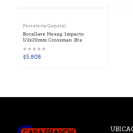
Ferretería General
Bocallave Hexag. Impacto
1/2x20mm Crossman .Bta
Valorado con
de 5
$
5.808
UBICA