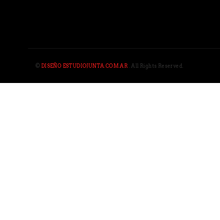
©
DISEÑO ESTUDIOJUNTA.COM.AR
. All Rights Reserved.